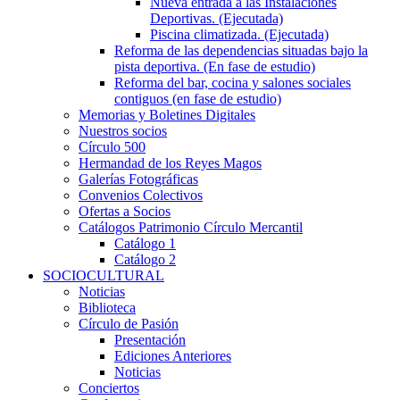
Nueva entrada a las Instalaciones
Deportivas. (Ejecutada)
Piscina climatizada. (Ejecutada)
Reforma de las dependencias situadas bajo la
pista deportiva. (En fase de estudio)
Reforma del bar, cocina y salones sociales
contiguos (en fase de estudio)
Memorias y Boletines Digitales
Nuestros socios
Círculo 500
Hermandad de los Reyes Magos
Galerías Fotográficas
Convenios Colectivos
Ofertas a Socios
Catálogos Patrimonio Círculo Mercantil
Catálogo 1
Catálogo 2
SOCIOCULTURAL
Noticias
Biblioteca
Círculo de Pasión
Presentación
Ediciones Anteriores
Noticias
Conciertos