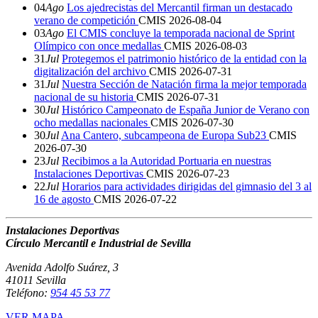
04
Ago
Los ajedrecistas del Mercantil firman un destacado
verano de competición
CMIS
2026-08-04
03
Ago
El CMIS concluye la temporada nacional de Sprint
Olímpico con once medallas
CMIS
2026-08-03
31
Jul
Protegemos el patrimonio histórico de la entidad con la
digitalización del archivo
CMIS
2026-07-31
31
Jul
Nuestra Sección de Natación firma la mejor temporada
nacional de su historia
CMIS
2026-07-31
30
Jul
Histórico Campeonato de España Junior de Verano con
ocho medallas nacionales
CMIS
2026-07-30
30
Jul
Ana Cantero, subcampeona de Europa Sub23
CMIS
2026-07-30
23
Jul
Recibimos a la Autoridad Portuaria en nuestras
Instalaciones Deportivas
CMIS
2026-07-23
22
Jul
Horarios para actividades dirigidas del gimnasio del 3 al
16 de agosto
CMIS
2026-07-22
Instalaciones Deportivas
Círculo Mercantil e Industrial de Sevilla
Avenida Adolfo Suárez, 3
41011 Sevilla
Teléfono:
954 45 53 77
VER MAPA