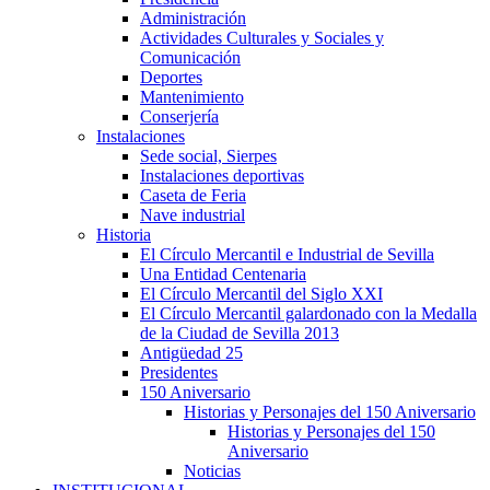
Administración
Actividades Culturales y Sociales y
Comunicación
Deportes
Mantenimiento
Conserjería
Instalaciones
Sede social, Sierpes
Instalaciones deportivas
Caseta de Feria
Nave industrial
Historia
El Círculo Mercantil e Industrial de Sevilla
Una Entidad Centenaria
El Círculo Mercantil del Siglo XXI
El Círculo Mercantil galardonado con la Medalla
de la Ciudad de Sevilla 2013
Antigüedad 25
Presidentes
150 Aniversario
Historias y Personajes del 150 Aniversario
Historias y Personajes del 150
Aniversario
Noticias