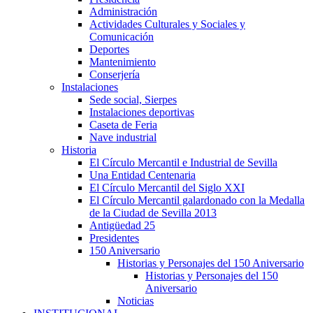
Administración
Actividades Culturales y Sociales y
Comunicación
Deportes
Mantenimiento
Conserjería
Instalaciones
Sede social, Sierpes
Instalaciones deportivas
Caseta de Feria
Nave industrial
Historia
El Círculo Mercantil e Industrial de Sevilla
Una Entidad Centenaria
El Círculo Mercantil del Siglo XXI
El Círculo Mercantil galardonado con la Medalla
de la Ciudad de Sevilla 2013
Antigüedad 25
Presidentes
150 Aniversario
Historias y Personajes del 150 Aniversario
Historias y Personajes del 150
Aniversario
Noticias