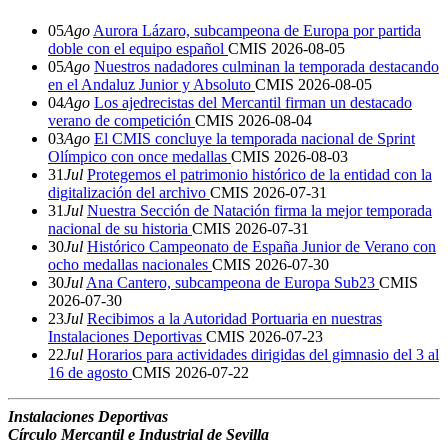
05
Ago
Aurora Lázaro, subcampeona de Europa por partida
doble con el equipo español
CMIS
2026-08-05
05
Ago
Nuestros nadadores culminan la temporada destacando
en el Andaluz Junior y Absoluto
CMIS
2026-08-05
04
Ago
Los ajedrecistas del Mercantil firman un destacado
verano de competición
CMIS
2026-08-04
03
Ago
El CMIS concluye la temporada nacional de Sprint
Olímpico con once medallas
CMIS
2026-08-03
31
Jul
Protegemos el patrimonio histórico de la entidad con la
digitalización del archivo
CMIS
2026-07-31
31
Jul
Nuestra Sección de Natación firma la mejor temporada
nacional de su historia
CMIS
2026-07-31
30
Jul
Histórico Campeonato de España Junior de Verano con
ocho medallas nacionales
CMIS
2026-07-30
30
Jul
Ana Cantero, subcampeona de Europa Sub23
CMIS
2026-07-30
23
Jul
Recibimos a la Autoridad Portuaria en nuestras
Instalaciones Deportivas
CMIS
2026-07-23
22
Jul
Horarios para actividades dirigidas del gimnasio del 3 al
16 de agosto
CMIS
2026-07-22
Instalaciones Deportivas
Círculo Mercantil e Industrial de Sevilla