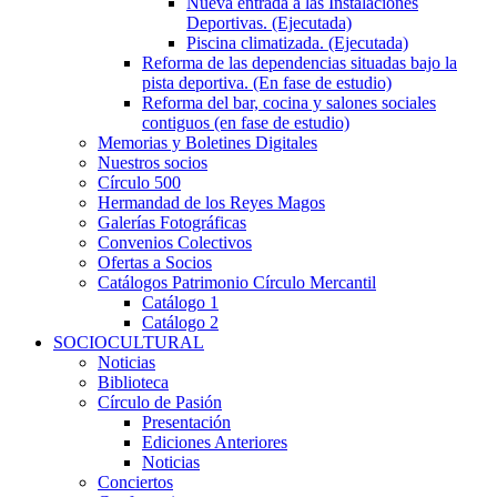
Nueva entrada a las Instalaciones
Deportivas. (Ejecutada)
Piscina climatizada. (Ejecutada)
Reforma de las dependencias situadas bajo la
pista deportiva. (En fase de estudio)
Reforma del bar, cocina y salones sociales
contiguos (en fase de estudio)
Memorias y Boletines Digitales
Nuestros socios
Círculo 500
Hermandad de los Reyes Magos
Galerías Fotográficas
Convenios Colectivos
Ofertas a Socios
Catálogos Patrimonio Círculo Mercantil
Catálogo 1
Catálogo 2
SOCIOCULTURAL
Noticias
Biblioteca
Círculo de Pasión
Presentación
Ediciones Anteriores
Noticias
Conciertos