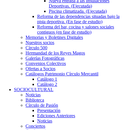
Nueva entrada a las Instalaciones
Deportivas. (Ejecutada)
Piscina climatizada. (Ejecutada)
Reforma de las dependencias situadas bajo la
pista deportiva. (En fase de estudio)
Reforma del bar, cocina y salones sociales
contiguos (en fase de estudio)
Memorias y Boletines Digitales
Nuestros socios
Círculo 500
Hermandad de los Reyes Magos
Galerías Fotográficas
Convenios Colectivos
Ofertas a Socios
Catálogos Patrimonio Círculo Mercantil
Catálogo 1
Catálogo 2
SOCIOCULTURAL
Noticias
Biblioteca
Círculo de Pasión
Presentación
Ediciones Anteriores
Noticias
Conciertos