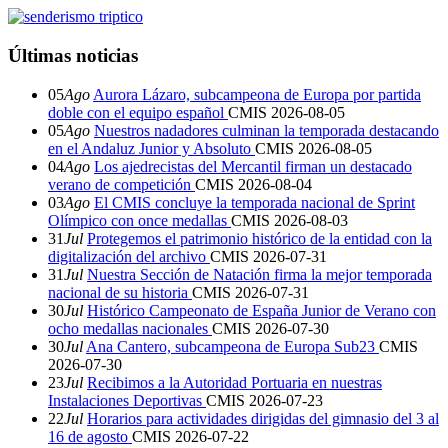
Últimas noticias
05
Ago
Aurora Lázaro, subcampeona de Europa por partida
doble con el equipo español
CMIS
2026-08-05
05
Ago
Nuestros nadadores culminan la temporada destacando
en el Andaluz Junior y Absoluto
CMIS
2026-08-05
04
Ago
Los ajedrecistas del Mercantil firman un destacado
verano de competición
CMIS
2026-08-04
03
Ago
El CMIS concluye la temporada nacional de Sprint
Olímpico con once medallas
CMIS
2026-08-03
31
Jul
Protegemos el patrimonio histórico de la entidad con la
digitalización del archivo
CMIS
2026-07-31
31
Jul
Nuestra Sección de Natación firma la mejor temporada
nacional de su historia
CMIS
2026-07-31
30
Jul
Histórico Campeonato de España Junior de Verano con
ocho medallas nacionales
CMIS
2026-07-30
30
Jul
Ana Cantero, subcampeona de Europa Sub23
CMIS
2026-07-30
23
Jul
Recibimos a la Autoridad Portuaria en nuestras
Instalaciones Deportivas
CMIS
2026-07-23
22
Jul
Horarios para actividades dirigidas del gimnasio del 3 al
16 de agosto
CMIS
2026-07-22