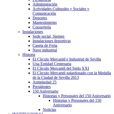
Administración
Actividades Culturales y Sociales y
Comunicación
Deportes
Mantenimiento
Conserjería
Instalaciones
Sede social, Sierpes
Instalaciones deportivas
Caseta de Feria
Nave industrial
Historia
El Círculo Mercantil e Industrial de Sevilla
Una Entidad Centenaria
El Círculo Mercantil del Siglo XXI
El Círculo Mercantil galardonado con la Medalla
de la Ciudad de Sevilla 2013
Antigüedad 25
Presidentes
150 Aniversario
Historias y Personajes del 150 Aniversario
Historias y Personajes del 150
Aniversario
Noticias