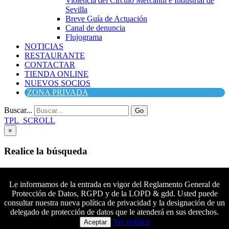
Violencia del Círculo Mercantil e Industrial de
Sevilla
Breve Guía de Actuación
Canal de denuncia
Flujograma
NOTICIAS
RESTAURANTE
CONTACTAR
TIENDA ONLINE
NUEVOS SOCIOS
ZONA PRIVADA
Buscar...
Go
TPL_SCROLL
×
Realice la búsqueda
Buscar
Buscar
Le informamos de la entrada en vigor del Reglamento General de
Protección de Datos, RGPD y de la LOPD & gdd. Usted puede
Síguenos en Facebook
consultar nuestra nueva política de privacidad y la designación de un
Síguenos en Twitter
delegado de protección de datos que le atenderá en sus derechos.
Colaboradores principales
Síguenos en YouTube
Ver política
Aceptar
Síguenos en instagram