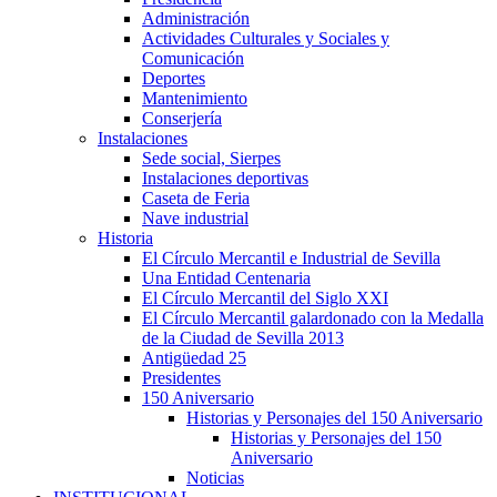
Administración
Actividades Culturales y Sociales y
Comunicación
Deportes
Mantenimiento
Conserjería
Instalaciones
Sede social, Sierpes
Instalaciones deportivas
Caseta de Feria
Nave industrial
Historia
El Círculo Mercantil e Industrial de Sevilla
Una Entidad Centenaria
El Círculo Mercantil del Siglo XXI
El Círculo Mercantil galardonado con la Medalla
de la Ciudad de Sevilla 2013
Antigüedad 25
Presidentes
150 Aniversario
Historias y Personajes del 150 Aniversario
Historias y Personajes del 150
Aniversario
Noticias