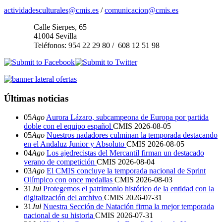
actividadesculturales@cmis.es
/
comunicacion@cmis.es
Calle Sierpes, 65
41004 Sevilla
Teléfonos:
954 22 29 80 / 608 12 51 98
Últimas noticias
05
Ago
Aurora Lázaro, subcampeona de Europa por partida
doble con el equipo español
CMIS
2026-08-05
05
Ago
Nuestros nadadores culminan la temporada destacando
en el Andaluz Junior y Absoluto
CMIS
2026-08-05
04
Ago
Los ajedrecistas del Mercantil firman un destacado
verano de competición
CMIS
2026-08-04
03
Ago
El CMIS concluye la temporada nacional de Sprint
Olímpico con once medallas
CMIS
2026-08-03
31
Jul
Protegemos el patrimonio histórico de la entidad con la
digitalización del archivo
CMIS
2026-07-31
31
Jul
Nuestra Sección de Natación firma la mejor temporada
nacional de su historia
CMIS
2026-07-31