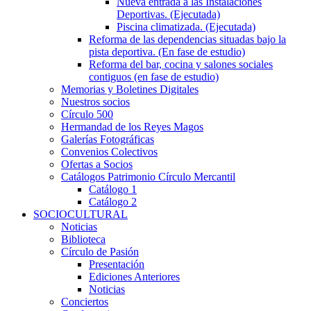
Nueva entrada a las Instalaciones
Deportivas. (Ejecutada)
Piscina climatizada. (Ejecutada)
Reforma de las dependencias situadas bajo la
pista deportiva. (En fase de estudio)
Reforma del bar, cocina y salones sociales
contiguos (en fase de estudio)
Memorias y Boletines Digitales
Nuestros socios
Círculo 500
Hermandad de los Reyes Magos
Galerías Fotográficas
Convenios Colectivos
Ofertas a Socios
Catálogos Patrimonio Círculo Mercantil
Catálogo 1
Catálogo 2
SOCIOCULTURAL
Noticias
Biblioteca
Círculo de Pasión
Presentación
Ediciones Anteriores
Noticias
Conciertos