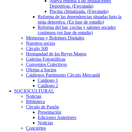
Nueva entrada a las Instalaciones
Deportivas. (Ejecutada)
Piscina climatizada. (Ejecutada)
Reforma de las dependencias situadas bajo la
pista deportiva. (En fase de estudio)
Reforma del bar, cocina y salones sociales
contiguos (en fase de estudio)
Memorias y Boletines Digitales
Nuestros socios
Círculo 500
Hermandad de los Reyes Magos
Galerías Fotográficas
Convenios Colectivos
Ofertas a Socios
Catálogos Patrimonio Círculo Mercantil
Catálogo 1
Catálogo 2
SOCIOCULTURAL
Noticias
Biblioteca
Círculo de Pasión
Presentación
Ediciones Anteriores
Noticias
Conciertos