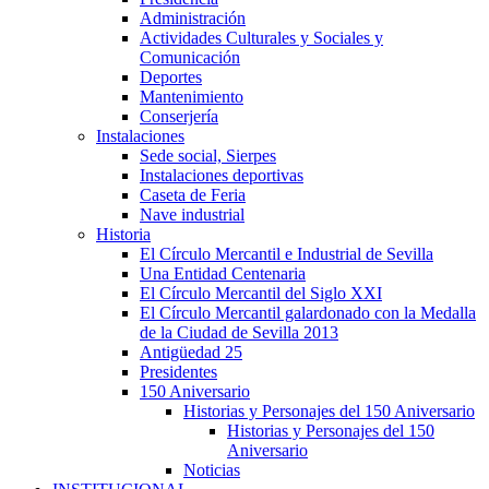
Administración
Actividades Culturales y Sociales y
Comunicación
Deportes
Mantenimiento
Conserjería
Instalaciones
Sede social, Sierpes
Instalaciones deportivas
Caseta de Feria
Nave industrial
Historia
El Círculo Mercantil e Industrial de Sevilla
Una Entidad Centenaria
El Círculo Mercantil del Siglo XXI
El Círculo Mercantil galardonado con la Medalla
de la Ciudad de Sevilla 2013
Antigüedad 25
Presidentes
150 Aniversario
Historias y Personajes del 150 Aniversario
Historias y Personajes del 150
Aniversario
Noticias