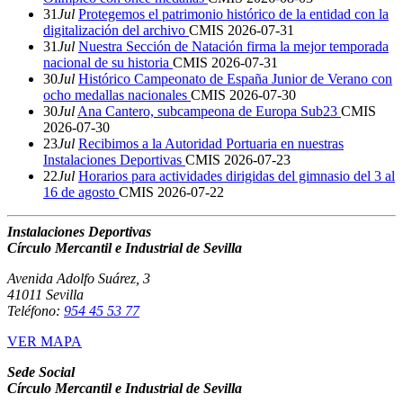
31
Jul
Protegemos el patrimonio histórico de la entidad con la
digitalización del archivo
CMIS
2026-07-31
31
Jul
Nuestra Sección de Natación firma la mejor temporada
nacional de su historia
CMIS
2026-07-31
30
Jul
Histórico Campeonato de España Junior de Verano con
ocho medallas nacionales
CMIS
2026-07-30
30
Jul
Ana Cantero, subcampeona de Europa Sub23
CMIS
2026-07-30
23
Jul
Recibimos a la Autoridad Portuaria en nuestras
Instalaciones Deportivas
CMIS
2026-07-23
22
Jul
Horarios para actividades dirigidas del gimnasio del 3 al
16 de agosto
CMIS
2026-07-22
Instalaciones Deportivas
Círculo Mercantil e Industrial de Sevilla
Avenida Adolfo Suárez, 3
41011 Sevilla
Teléfono:
954 45 53 77
VER MAPA
Sede Social
Círculo Mercantil e Industrial de Sevilla