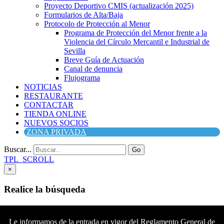
Proyecto Deportivo CMIS (actualización 2025)
Formularios de Alta/Baja
Protocolo de Protección al Menor
Programa de Protección del Menor frente a la
Violencia del Círculo Mercantil e Industrial de
Sevilla
Breve Guía de Actuación
Canal de denuncia
Flujograma
NOTICIAS
RESTAURANTE
CONTACTAR
TIENDA ONLINE
NUEVOS SOCIOS
ZONA PRIVADA
Buscar...
Go
TPL_SCROLL
×
Realice la búsqueda
Buscar
Buscar
Le informamos de la entrada en vigor del Reglamento General de