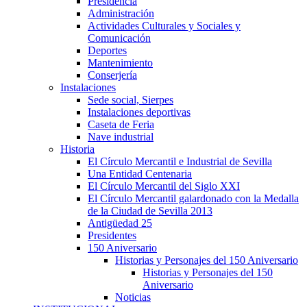
Presidencia
Administración
Actividades Culturales y Sociales y
Comunicación
Deportes
Mantenimiento
Conserjería
Instalaciones
Sede social, Sierpes
Instalaciones deportivas
Caseta de Feria
Nave industrial
Historia
El Círculo Mercantil e Industrial de Sevilla
Una Entidad Centenaria
El Círculo Mercantil del Siglo XXI
El Círculo Mercantil galardonado con la Medalla
de la Ciudad de Sevilla 2013
Antigüedad 25
Presidentes
150 Aniversario
Historias y Personajes del 150 Aniversario
Historias y Personajes del 150
Aniversario
Noticias