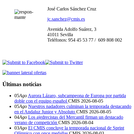
José Carlos Sánchez Cruz
jc.sanchez@cmis.es
Avenida Adolfo Suárez, 3
41011 Sevilla
Teléfonos: 954 45 53 77 /
609 808 002
Últimas noticias
05
Ago
Aurora Lázaro, subcampeona de Europa por partida
doble con el equipo español
CMIS
2026-08-05
05
Ago
Nuestros nadadores culminan la temporada destacando
en el Andaluz Junior y Absoluto
CMIS
2026-08-05
04
Ago
Los ajedrecistas del Mercantil firman un destacado
verano de competición
CMIS
2026-08-04
03
Ago
El CMIS concluye la temporada nacional de Sprint
Olímpico con once medallas
CMIS
2026-08-03