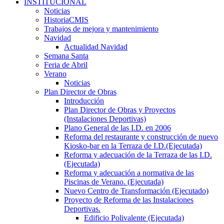
INSTITUCIONAL
Noticias
HistoriaCMIS
Trabajos de mejora y mantenimiento
Navidad
Actualidad Navidad
Semana Santa
Feria de Abril
Verano
Noticias
Plan Director de Obras
Introducción
Plan Director de Obras y Proyectos
(Instalaciones Deportivas)
Plano General de las I.D. en 2006
Reforma del restaurante y construcción de nuevo
Kiosko-bar en la Terraza de I.D.(Ejecutada)
Reforma y adecuación de la Terraza de las I.D.
(Ejecutada)
Reforma y adecuación a normativa de las
Piscinas de Verano. (Ejecutada)
Nuevo Centro de Transformación (Ejecutado)
Proyecto de Reforma de las Instalaciones
Deportivas.
Edificio Polivalente (Ejecutada)