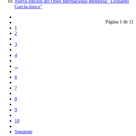
Nueva edición del Open Internacional Memorial "Leonardo
García-Junco"
Página 1 de 11
1
2
3
4
...
6
7
8
9
10
Siguiente