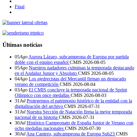
Final
Últimas noticias
05
Ago
Aurora Lázaro, subcampeona de Europa por partida
doble con el equipo español
CMIS
2026-08-05
05
Ago
Nuestros nadadores culminan la temporada destacando
en el Andaluz Junior y Absoluto
CMIS
2026-08-05
04
Ago
Los ajedrecistas del Mercantil firman un destacado
verano de competición
CMIS
2026-08-04
03
Ago
El CMIS concluye la temporada nacional de Sprint
Olímpico con once medallas
CMIS
2026-08-03
31
Jul
Protegemos el patrimonio histórico de la entidad con la
digitalización del archivo
CMIS
2026-07-31
31
Jul
Nuestra Sección de Natación firma la mejor temporada
nacional de su historia
CMIS
2026-07-31
30
Jul
Histórico Campeonato de España Junior de Verano con
ocho medallas nacionales
CMIS
2026-07-30
30
Jul
Ana Cantero, subcampeona de Europa Sub23
CMIS