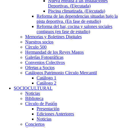
Nueva entrada a las Instalaciones
Deportivas. (Ejecutada)
Piscina climatizada. (Ejecutada)
Reforma de las dependencias situadas bajo la
pista deportiva. (En fase de estudio)
Reforma del bar, cocina y salones sociales
contiguos (en fase de estudio)
Memorias y Boletines Digitales
Nuestros socios
Círculo 500
Hermandad de los Reyes Magos
Galerías Fotográficas
Convenios Colectivos
Ofertas a Socios
Catálogos Patrimonio Círculo Mercantil
Catálogo 1
Catálogo 2
SOCIOCULTURAL
Noticias
Biblioteca
Círculo de Pasión
Presentación
Ediciones Anteriores
Noticias
Conciertos