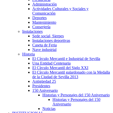
Administración
Actividades Culturales y Sociales y
Comunicación
Deportes
Mantenimiento
Conserjería
Instalaciones
Sede social, Sierpes
Instalaciones deportivas
Caseta de Feria
Nave industrial
Historia
El Círculo Mercantil e Industrial de Sevilla
Una Entidad Centenaria
El Círculo Mercantil del Siglo XXI
El Círculo Mercantil galardonado con la Medalla
de la Ciudad de Sevilla 2013
Antigüedad 25
Presidentes
150 Aniversario
Historias y Personajes del 150 Aniversario
Historias y Personajes del 150
Aniversario
Noticias