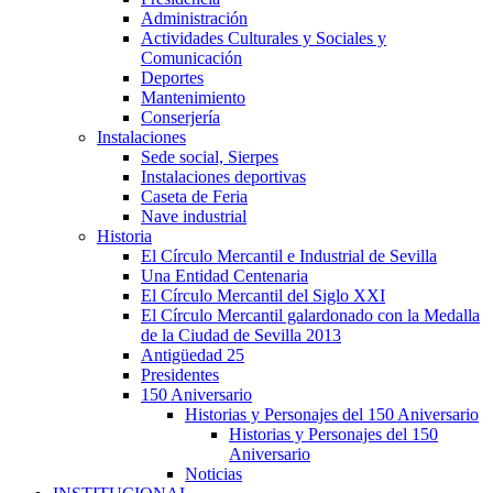
Administración
Actividades Culturales y Sociales y
Comunicación
Deportes
Mantenimiento
Conserjería
Instalaciones
Sede social, Sierpes
Instalaciones deportivas
Caseta de Feria
Nave industrial
Historia
El Círculo Mercantil e Industrial de Sevilla
Una Entidad Centenaria
El Círculo Mercantil del Siglo XXI
El Círculo Mercantil galardonado con la Medalla
de la Ciudad de Sevilla 2013
Antigüedad 25
Presidentes
150 Aniversario
Historias y Personajes del 150 Aniversario
Historias y Personajes del 150
Aniversario
Noticias