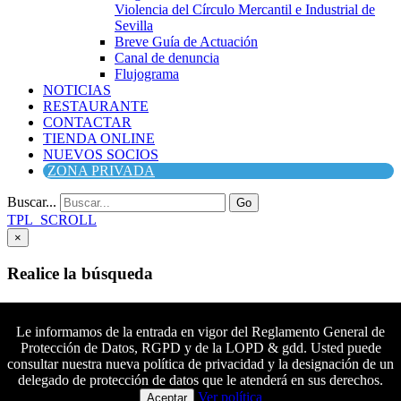
Violencia del Círculo Mercantil e Industrial de
Sevilla
Breve Guía de Actuación
Canal de denuncia
Flujograma
NOTICIAS
RESTAURANTE
CONTACTAR
TIENDA ONLINE
NUEVOS SOCIOS
ZONA PRIVADA
Buscar...
Go
TPL_SCROLL
×
Realice la búsqueda
Buscar
Buscar
Le informamos de la entrada en vigor del Reglamento General de
Protección de Datos, RGPD y de la LOPD & gdd. Usted puede
Síguenos en Facebook
consultar nuestra nueva política de privacidad y la designación de un
Síguenos en Twitter
delegado de protección de datos que le atenderá en sus derechos.
Colaboradores principales
Síguenos en YouTube
Ver política
Aceptar