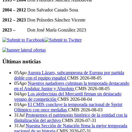
2004 – 2012
Don Salvador Casado Sosa
2012 – 2023
Don Práxedes Sánchez Vicente
2023 –
Don José María González 2023
Últimas noticias
05
Ago
Aurora Lázaro, subcampeona de Europa por partida
doble con el equipo español
CMIS
2026-08-05
05
Ago
Nuestros nadadores culminan la temporada destacando
en el Andaluz Junior y Absoluto
CMIS
2026-08-05
04
Ago
Los ajedrecistas del Mercantil firman un destacado
verano de competición
CMIS
2026-08-04
03
Ago
El CMIS concluye la temporada nacional de Sprint
Olímpico con once medallas
CMIS
2026-08-03
31
Jul
Protegemos el patrimonio histórico de la entidad con la
digitalización del archivo
CMIS
2026-07-31
31
Jul
Nuestra Sección de Natación firma la mejor temporada
nacional de su historia
CMIS
2026-07-31