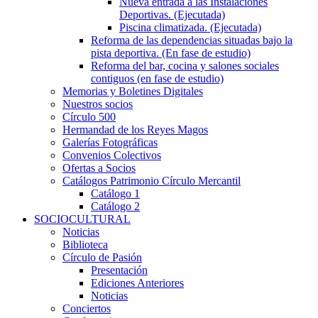
Nueva entrada a las Instalaciones
Deportivas. (Ejecutada)
Piscina climatizada. (Ejecutada)
Reforma de las dependencias situadas bajo la
pista deportiva. (En fase de estudio)
Reforma del bar, cocina y salones sociales
contiguos (en fase de estudio)
Memorias y Boletines Digitales
Nuestros socios
Círculo 500
Hermandad de los Reyes Magos
Galerías Fotográficas
Convenios Colectivos
Ofertas a Socios
Catálogos Patrimonio Círculo Mercantil
Catálogo 1
Catálogo 2
SOCIOCULTURAL
Noticias
Biblioteca
Círculo de Pasión
Presentación
Ediciones Anteriores
Noticias
Conciertos