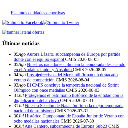
Estatutos entidades deportivas
Últimas noticias
05
Ago
Aurora Lázaro, subcampeona de Europa por partida
doble con el equipo español
CMIS
2026-08-05
05
Ago
Nuestros nadadores culminan la temporada destacando
en el Andaluz Junior y Absoluto
CMIS
2026-08-05
04
Ago
Los ajedrecistas del Mercantil firman un destacado
verano de competición
CMIS
2026-08-04
03
Ago
El CMIS concluye la temporada nacional de Sprint
Olímpico con once medallas
CMIS
2026-08-03
31
Jul
Protegemos el patrimonio histórico de la entidad con la
digitalización del archivo
CMIS
2026-07-31
31
Jul
Nuestra Sección de Natación firma la mejor temporada
nacional de su historia
CMIS
2026-07-31
30
Jul
Histórico Campeonato de España Junior de Verano con
ocho medallas nacionales
CMIS
2026-07-30
30
Jul
Ana Cantero, subcampeona de Europa Sub23
CMIS