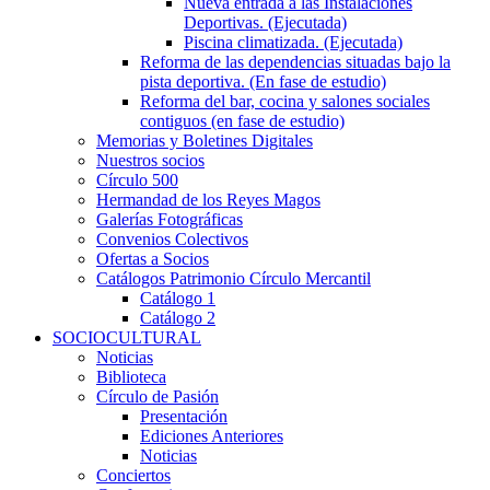
Nueva entrada a las Instalaciones
Deportivas. (Ejecutada)
Piscina climatizada. (Ejecutada)
Reforma de las dependencias situadas bajo la
pista deportiva. (En fase de estudio)
Reforma del bar, cocina y salones sociales
contiguos (en fase de estudio)
Memorias y Boletines Digitales
Nuestros socios
Círculo 500
Hermandad de los Reyes Magos
Galerías Fotográficas
Convenios Colectivos
Ofertas a Socios
Catálogos Patrimonio Círculo Mercantil
Catálogo 1
Catálogo 2
SOCIOCULTURAL
Noticias
Biblioteca
Círculo de Pasión
Presentación
Ediciones Anteriores
Noticias
Conciertos