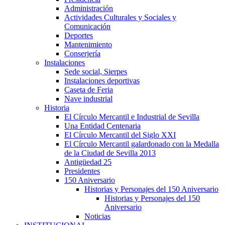
Administración
Actividades Culturales y Sociales y
Comunicación
Deportes
Mantenimiento
Conserjería
Instalaciones
Sede social, Sierpes
Instalaciones deportivas
Caseta de Feria
Nave industrial
Historia
El Círculo Mercantil e Industrial de Sevilla
Una Entidad Centenaria
El Círculo Mercantil del Siglo XXI
El Círculo Mercantil galardonado con la Medalla
de la Ciudad de Sevilla 2013
Antigüedad 25
Presidentes
150 Aniversario
Historias y Personajes del 150 Aniversario
Historias y Personajes del 150
Aniversario
Noticias