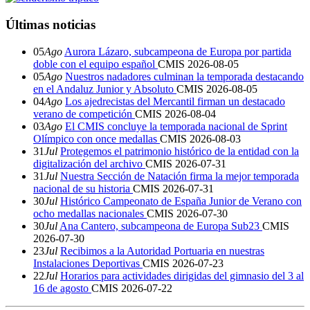
Últimas noticias
05
Ago
Aurora Lázaro, subcampeona de Europa por partida
doble con el equipo español
CMIS
2026-08-05
05
Ago
Nuestros nadadores culminan la temporada destacando
en el Andaluz Junior y Absoluto
CMIS
2026-08-05
04
Ago
Los ajedrecistas del Mercantil firman un destacado
verano de competición
CMIS
2026-08-04
03
Ago
El CMIS concluye la temporada nacional de Sprint
Olímpico con once medallas
CMIS
2026-08-03
31
Jul
Protegemos el patrimonio histórico de la entidad con la
digitalización del archivo
CMIS
2026-07-31
31
Jul
Nuestra Sección de Natación firma la mejor temporada
nacional de su historia
CMIS
2026-07-31
30
Jul
Histórico Campeonato de España Junior de Verano con
ocho medallas nacionales
CMIS
2026-07-30
30
Jul
Ana Cantero, subcampeona de Europa Sub23
CMIS
2026-07-30
23
Jul
Recibimos a la Autoridad Portuaria en nuestras
Instalaciones Deportivas
CMIS
2026-07-23
22
Jul
Horarios para actividades dirigidas del gimnasio del 3 al
16 de agosto
CMIS
2026-07-22