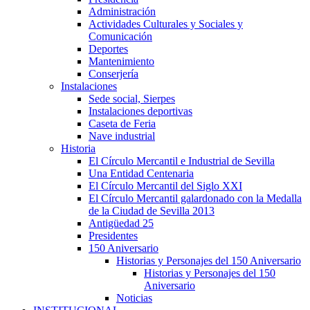
Administración
Actividades Culturales y Sociales y
Comunicación
Deportes
Mantenimiento
Conserjería
Instalaciones
Sede social, Sierpes
Instalaciones deportivas
Caseta de Feria
Nave industrial
Historia
El Círculo Mercantil e Industrial de Sevilla
Una Entidad Centenaria
El Círculo Mercantil del Siglo XXI
El Círculo Mercantil galardonado con la Medalla
de la Ciudad de Sevilla 2013
Antigüedad 25
Presidentes
150 Aniversario
Historias y Personajes del 150 Aniversario
Historias y Personajes del 150
Aniversario
Noticias