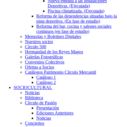
Nueva entrada a las Instalaciones
Deportivas. (Ejecutada)
Piscina climatizada. (Ejecutada)
Reforma de las dependencias situadas bajo la
pista deportiva. (En fase de estudio)
Reforma del bar, cocina y salones sociales
contiguos (en fase de estudio)
Memorias y Boletines Digitales
Nuestros socios
Círculo 500
Hermandad de los Reyes Magos
Galerías Fotográficas
Convenios Colectivos
Ofertas a Socios
Catálogos Patrimonio Círculo Mercantil
Catálogo 1
Catálogo 2
SOCIOCULTURAL
Noticias
Biblioteca
Círculo de Pasión
Presentación
Ediciones Anteriores
Noticias
Conciertos