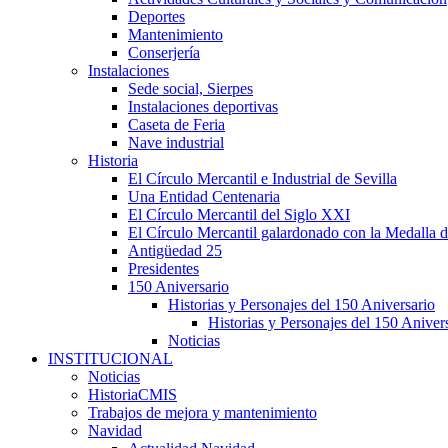
Deportes
Mantenimiento
Conserjería
Instalaciones
Sede social, Sierpes
Instalaciones deportivas
Caseta de Feria
Nave industrial
Historia
El Círculo Mercantil e Industrial de Sevilla
Una Entidad Centenaria
El Círculo Mercantil del Siglo XXI
El Círculo Mercantil galardonado con la Medalla d
Antigüedad 25
Presidentes
150 Aniversario
Historias y Personajes del 150 Aniversario
Historias y Personajes del 150 Aniver
Noticias
INSTITUCIONAL
Noticias
HistoriaCMIS
Trabajos de mejora y mantenimiento
Navidad