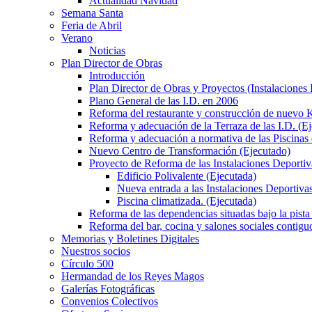
Actualidad Navidad
Semana Santa
Feria de Abril
Verano
Noticias
Plan Director de Obras
Introducción
Plan Director de Obras y Proyectos (Instalaciones
Plano General de las I.D. en 2006
Reforma del restaurante y construcción de nuevo K
Reforma y adecuación de la Terraza de las I.D. (E
Reforma y adecuación a normativa de las Piscinas 
Nuevo Centro de Transformación (Ejecutado)
Proyecto de Reforma de las Instalaciones Deportiv
Edificio Polivalente (Ejecutada)
Nueva entrada a las Instalaciones Deportivas
Piscina climatizada. (Ejecutada)
Reforma de las dependencias situadas bajo la pista 
Reforma del bar, cocina y salones sociales contiguo
Memorias y Boletines Digitales
Nuestros socios
Círculo 500
Hermandad de los Reyes Magos
Galerías Fotográficas
Convenios Colectivos