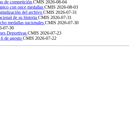
ano de competición
CMIS
2026-08-04
mpico con once medallas
CMIS
2026-08-03
igitalización del archivo
CMIS
2026-07-31
cional de su historia
CMIS
2026-07-31
cho medallas nacionales
CMIS
2026-07-30
6-07-30
ones Deportivas
CMIS
2026-07-23
 16 de agosto
CMIS
2026-07-22