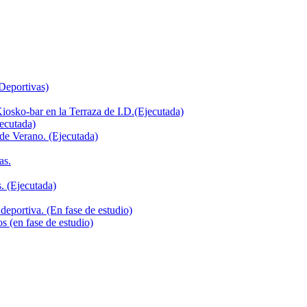
 Deportivas)
iosko-bar en la Terraza de I.D.(Ejecutada)
jecutada)
de Verano. (Ejecutada)
as.
. (Ejecutada)
deportiva. (En fase de estudio)
s (en fase de estudio)