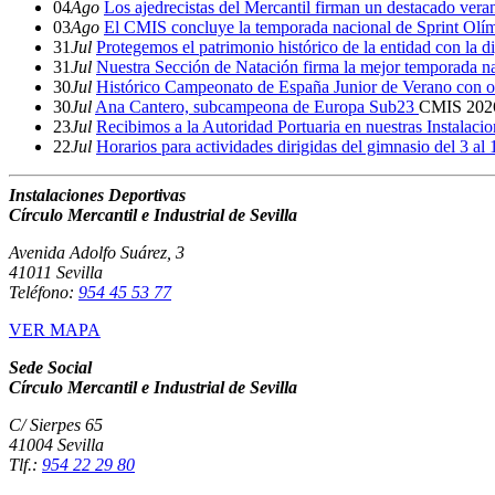
04
Ago
Los ajedrecistas del Mercantil firman un destacado ver
03
Ago
El CMIS concluye la temporada nacional de Sprint Olí
31
Jul
Protegemos el patrimonio histórico de la entidad con la d
31
Jul
Nuestra Sección de Natación firma la mejor temporada na
30
Jul
Histórico Campeonato de España Junior de Verano con o
30
Jul
Ana Cantero, subcampeona de Europa Sub23
CMIS
202
23
Jul
Recibimos a la Autoridad Portuaria en nuestras Instalaci
22
Jul
Horarios para actividades dirigidas del gimnasio del 3 al
Instalaciones Deportivas
Círculo Mercantil e Industrial de Sevilla
Avenida Adolfo Suárez, 3
41011 Sevilla
Teléfono:
954 45 53 77
VER MAPA
Sede Social
Círculo Mercantil e Industrial de Sevilla
C/ Sierpes 65
41004 Sevilla
Tlf.:
954 22 29 80