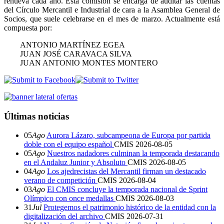
renueva cada año. Esta comisión se encarga de auditar las cuentas
del Círculo Mercantil e Industrial de cara a la Asamblea General de
Socios, que suele celebrarse en el mes de marzo. Actualmente está
compuesta por:
ANTONIO MARTÍNEZ EGEA
JUAN JOSÉ CARAVACA SILVA
JUAN ANTONIO MONTES MONTERO
Últimas noticias
05
Ago
Aurora Lázaro, subcampeona de Europa por partida
doble con el equipo español
CMIS
2026-08-05
05
Ago
Nuestros nadadores culminan la temporada destacando
en el Andaluz Junior y Absoluto
CMIS
2026-08-05
04
Ago
Los ajedrecistas del Mercantil firman un destacado
verano de competición
CMIS
2026-08-04
03
Ago
El CMIS concluye la temporada nacional de Sprint
Olímpico con once medallas
CMIS
2026-08-03
31
Jul
Protegemos el patrimonio histórico de la entidad con la
digitalización del archivo
CMIS
2026-07-31