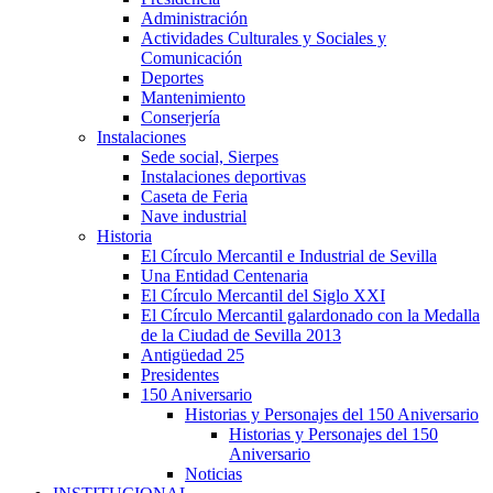
Administración
Actividades Culturales y Sociales y
Comunicación
Deportes
Mantenimiento
Conserjería
Instalaciones
Sede social, Sierpes
Instalaciones deportivas
Caseta de Feria
Nave industrial
Historia
El Círculo Mercantil e Industrial de Sevilla
Una Entidad Centenaria
El Círculo Mercantil del Siglo XXI
El Círculo Mercantil galardonado con la Medalla
de la Ciudad de Sevilla 2013
Antigüedad 25
Presidentes
150 Aniversario
Historias y Personajes del 150 Aniversario
Historias y Personajes del 150
Aniversario
Noticias