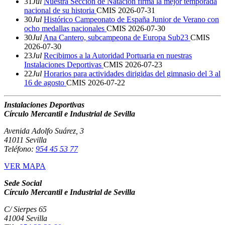
31
Jul
Nuestra Sección de Natación firma la mejor temporada
nacional de su historia
CMIS
2026-07-31
30
Jul
Histórico Campeonato de España Junior de Verano con
ocho medallas nacionales
CMIS
2026-07-30
30
Jul
Ana Cantero, subcampeona de Europa Sub23
CMIS
2026-07-30
23
Jul
Recibimos a la Autoridad Portuaria en nuestras
Instalaciones Deportivas
CMIS
2026-07-23
22
Jul
Horarios para actividades dirigidas del gimnasio del 3 al
16 de agosto
CMIS
2026-07-22
Instalaciones Deportivas
Círculo Mercantil e Industrial de Sevilla
Avenida Adolfo Suárez, 3
41011 Sevilla
Teléfono:
954 45 53 77
VER MAPA
Sede Social
Círculo Mercantil e Industrial de Sevilla
C/ Sierpes 65
41004 Sevilla