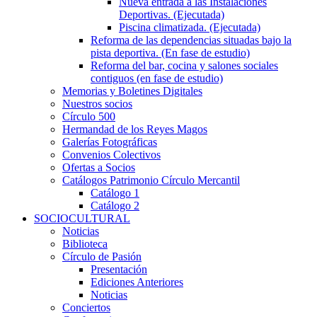
Nueva entrada a las Instalaciones
Deportivas. (Ejecutada)
Piscina climatizada. (Ejecutada)
Reforma de las dependencias situadas bajo la
pista deportiva. (En fase de estudio)
Reforma del bar, cocina y salones sociales
contiguos (en fase de estudio)
Memorias y Boletines Digitales
Nuestros socios
Círculo 500
Hermandad de los Reyes Magos
Galerías Fotográficas
Convenios Colectivos
Ofertas a Socios
Catálogos Patrimonio Círculo Mercantil
Catálogo 1
Catálogo 2
SOCIOCULTURAL
Noticias
Biblioteca
Círculo de Pasión
Presentación
Ediciones Anteriores
Noticias
Conciertos