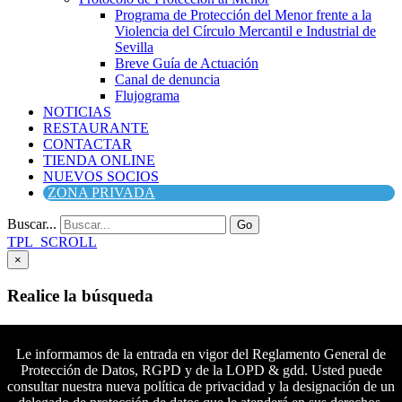
Programa de Protección del Menor frente a la
Violencia del Círculo Mercantil e Industrial de
Sevilla
Breve Guía de Actuación
Canal de denuncia
Flujograma
NOTICIAS
RESTAURANTE
CONTACTAR
TIENDA ONLINE
NUEVOS SOCIOS
ZONA PRIVADA
Buscar...
Go
TPL_SCROLL
×
Realice la búsqueda
Buscar
Buscar
Le informamos de la entrada en vigor del Reglamento General de
Protección de Datos, RGPD y de la LOPD & gdd. Usted puede
Síguenos en Facebook
consultar nuestra nueva política de privacidad y la designación de un
Síguenos en Twitter