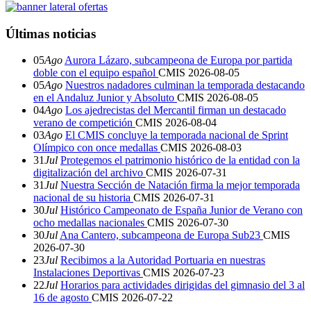
Últimas noticias
05
Ago
Aurora Lázaro, subcampeona de Europa por partida
doble con el equipo español
CMIS
2026-08-05
05
Ago
Nuestros nadadores culminan la temporada destacando
en el Andaluz Junior y Absoluto
CMIS
2026-08-05
04
Ago
Los ajedrecistas del Mercantil firman un destacado
verano de competición
CMIS
2026-08-04
03
Ago
El CMIS concluye la temporada nacional de Sprint
Olímpico con once medallas
CMIS
2026-08-03
31
Jul
Protegemos el patrimonio histórico de la entidad con la
digitalización del archivo
CMIS
2026-07-31
31
Jul
Nuestra Sección de Natación firma la mejor temporada
nacional de su historia
CMIS
2026-07-31
30
Jul
Histórico Campeonato de España Junior de Verano con
ocho medallas nacionales
CMIS
2026-07-30
30
Jul
Ana Cantero, subcampeona de Europa Sub23
CMIS
2026-07-30
23
Jul
Recibimos a la Autoridad Portuaria en nuestras
Instalaciones Deportivas
CMIS
2026-07-23
22
Jul
Horarios para actividades dirigidas del gimnasio del 3 al
16 de agosto
CMIS
2026-07-22