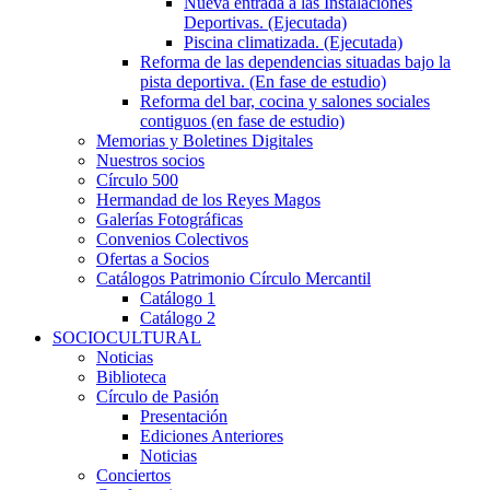
Nueva entrada a las Instalaciones
Deportivas. (Ejecutada)
Piscina climatizada. (Ejecutada)
Reforma de las dependencias situadas bajo la
pista deportiva. (En fase de estudio)
Reforma del bar, cocina y salones sociales
contiguos (en fase de estudio)
Memorias y Boletines Digitales
Nuestros socios
Círculo 500
Hermandad de los Reyes Magos
Galerías Fotográficas
Convenios Colectivos
Ofertas a Socios
Catálogos Patrimonio Círculo Mercantil
Catálogo 1
Catálogo 2
SOCIOCULTURAL
Noticias
Biblioteca
Círculo de Pasión
Presentación
Ediciones Anteriores
Noticias
Conciertos