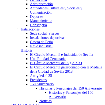
Administración
Actividades Culturales y Sociales y
Comunicación
Deportes
Mantenimiento
Conserjería
Instalaciones
Sede social, Sierpes
Instalaciones deportivas
Caseta de Feria
Nave industrial
Historia
El Círculo Mercantil e Industrial de Sevilla
Una Entidad Centenaria
El Círculo Mercantil del Siglo XXI
El Círculo Mercantil galardonado con la Medalla
de la Ciudad de Sevilla 2013
Antigüedad 25
Presidentes
150 Aniversario
Historias y Personajes del 150 Aniversario
Historias y Personajes del 150
Aniversario
Noticias