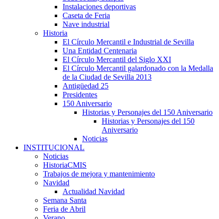
Instalaciones deportivas
Caseta de Feria
Nave industrial
Historia
El Círculo Mercantil e Industrial de Sevilla
Una Entidad Centenaria
El Círculo Mercantil del Siglo XXI
El Círculo Mercantil galardonado con la Medalla
de la Ciudad de Sevilla 2013
Antigüedad 25
Presidentes
150 Aniversario
Historias y Personajes del 150 Aniversario
Historias y Personajes del 150
Aniversario
Noticias
INSTITUCIONAL
Noticias
HistoriaCMIS
Trabajos de mejora y mantenimiento
Navidad
Actualidad Navidad
Semana Santa
Feria de Abril
Verano