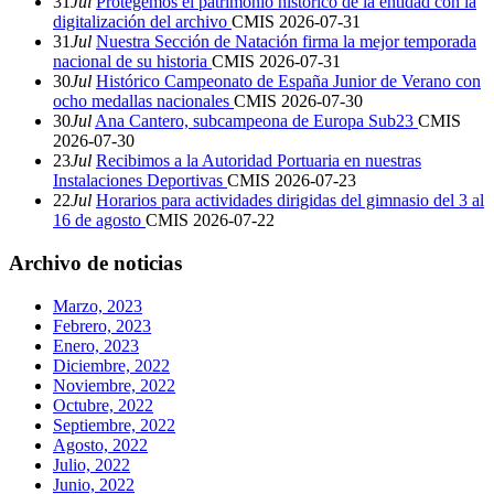
31
Jul
Protegemos el patrimonio histórico de la entidad con la
digitalización del archivo
CMIS
2026-07-31
31
Jul
Nuestra Sección de Natación firma la mejor temporada
nacional de su historia
CMIS
2026-07-31
30
Jul
Histórico Campeonato de España Junior de Verano con
ocho medallas nacionales
CMIS
2026-07-30
30
Jul
Ana Cantero, subcampeona de Europa Sub23
CMIS
2026-07-30
23
Jul
Recibimos a la Autoridad Portuaria en nuestras
Instalaciones Deportivas
CMIS
2026-07-23
22
Jul
Horarios para actividades dirigidas del gimnasio del 3 al
16 de agosto
CMIS
2026-07-22
Archivo de noticias
Marzo, 2023
Febrero, 2023
Enero, 2023
Diciembre, 2022
Noviembre, 2022
Octubre, 2022
Septiembre, 2022
Agosto, 2022
Julio, 2022
Junio, 2022