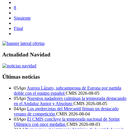
8
Siguiente
Final
Actualidad Navidad
Últimas noticias
05
Ago
Aurora Lázaro, subcampeona de Europa por partida
doble con el equipo español
CMIS
2026-08-05
05
Ago
Nuestros nadadores culminan la temporada destacando
en el Andaluz Junior y Absoluto
CMIS
2026-08-05
04
Ago
Los ajedrecistas del Mercantil firman un destacado
verano de competición
CMIS
2026-08-04
03
Ago
El CMIS concluye la temporada nacional de Sprint
Olímpico con once medallas
CMIS
2026-08-03