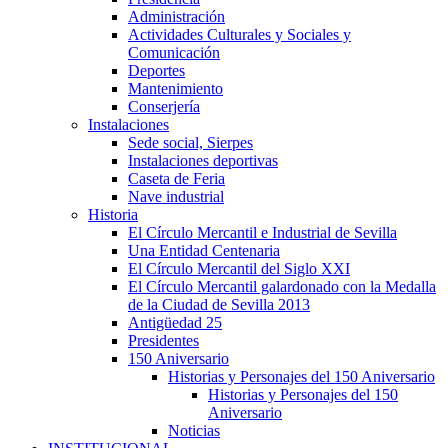
Administración
Actividades Culturales y Sociales y
Comunicación
Deportes
Mantenimiento
Conserjería
Instalaciones
Sede social, Sierpes
Instalaciones deportivas
Caseta de Feria
Nave industrial
Historia
El Círculo Mercantil e Industrial de Sevilla
Una Entidad Centenaria
El Círculo Mercantil del Siglo XXI
El Círculo Mercantil galardonado con la Medalla
de la Ciudad de Sevilla 2013
Antigüedad 25
Presidentes
150 Aniversario
Historias y Personajes del 150 Aniversario
Historias y Personajes del 150
Aniversario
Noticias