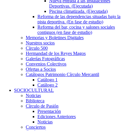
Nueva entrada a las Instalaciones
Deportivas. (Ejecutada)
Piscina climatizada. (Ejecutada)
Reforma de las dependencias situadas bajo la
pista deportiva. (En fase de estudio)
Reforma del bar, cocina y salones sociales
contiguos (en fase de estudio)
Memorias y Boletines Digitales
Nuestros socios
Círculo 500
Hermandad de los Reyes Magos
Galerías Fotográficas
Convenios Colectivos
Ofertas a Socios
Catálogos Patrimonio Círculo Mercantil
Catálogo 1
Catálogo 2
SOCIOCULTURAL
Noticias
Biblioteca
Círculo de Pasión
Presentación
Ediciones Anteriores
Noticias
Conciertos