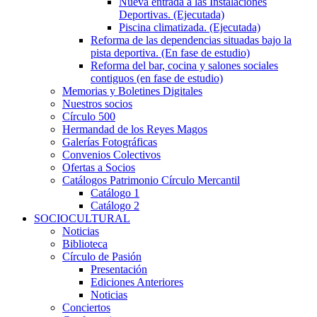
Nueva entrada a las Instalaciones
Deportivas. (Ejecutada)
Piscina climatizada. (Ejecutada)
Reforma de las dependencias situadas bajo la
pista deportiva. (En fase de estudio)
Reforma del bar, cocina y salones sociales
contiguos (en fase de estudio)
Memorias y Boletines Digitales
Nuestros socios
Círculo 500
Hermandad de los Reyes Magos
Galerías Fotográficas
Convenios Colectivos
Ofertas a Socios
Catálogos Patrimonio Círculo Mercantil
Catálogo 1
Catálogo 2
SOCIOCULTURAL
Noticias
Biblioteca
Círculo de Pasión
Presentación
Ediciones Anteriores
Noticias
Conciertos