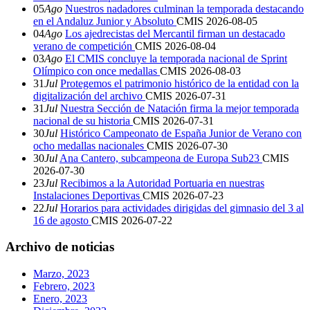
05
Ago
Nuestros nadadores culminan la temporada destacando
en el Andaluz Junior y Absoluto
CMIS
2026-08-05
04
Ago
Los ajedrecistas del Mercantil firman un destacado
verano de competición
CMIS
2026-08-04
03
Ago
El CMIS concluye la temporada nacional de Sprint
Olímpico con once medallas
CMIS
2026-08-03
31
Jul
Protegemos el patrimonio histórico de la entidad con la
digitalización del archivo
CMIS
2026-07-31
31
Jul
Nuestra Sección de Natación firma la mejor temporada
nacional de su historia
CMIS
2026-07-31
30
Jul
Histórico Campeonato de España Junior de Verano con
ocho medallas nacionales
CMIS
2026-07-30
30
Jul
Ana Cantero, subcampeona de Europa Sub23
CMIS
2026-07-30
23
Jul
Recibimos a la Autoridad Portuaria en nuestras
Instalaciones Deportivas
CMIS
2026-07-23
22
Jul
Horarios para actividades dirigidas del gimnasio del 3 al
16 de agosto
CMIS
2026-07-22
Archivo de noticias
Marzo, 2023
Febrero, 2023
Enero, 2023