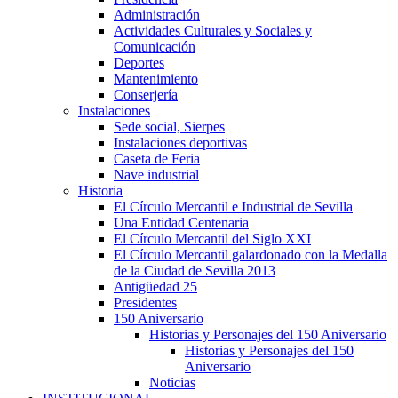
Administración
Actividades Culturales y Sociales y
Comunicación
Deportes
Mantenimiento
Conserjería
Instalaciones
Sede social, Sierpes
Instalaciones deportivas
Caseta de Feria
Nave industrial
Historia
El Círculo Mercantil e Industrial de Sevilla
Una Entidad Centenaria
El Círculo Mercantil del Siglo XXI
El Círculo Mercantil galardonado con la Medalla
de la Ciudad de Sevilla 2013
Antigüedad 25
Presidentes
150 Aniversario
Historias y Personajes del 150 Aniversario
Historias y Personajes del 150
Aniversario
Noticias