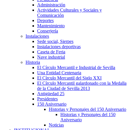
Administración
Actividades Culturales y Sociales y
Comunicación
Deportes
Mantenimiento
Conserjería
Instalaciones
Sede social, Sierpes
Instalaciones deportivas
Caseta de Feria
Nave industrial
Historia
El Círculo Mercantil e Industrial de Sevilla
Una Entidad Centenaria
El Círculo Mercantil del Siglo XXI
El Círculo Mercantil galardonado con la Medalla
de la Ciudad de Sevilla 2013
Antigüedad 25
Presidentes
150 Aniversario
Historias y Personajes del 150 Aniversario
Historias y Personajes del 150
Aniversario
Noticias