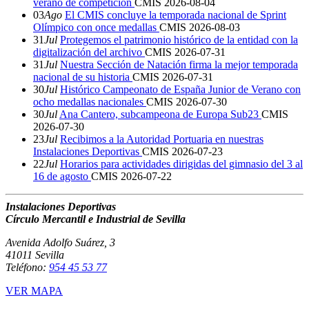
verano de competición
CMIS
2026-08-04
03
Ago
El CMIS concluye la temporada nacional de Sprint
Olímpico con once medallas
CMIS
2026-08-03
31
Jul
Protegemos el patrimonio histórico de la entidad con la
digitalización del archivo
CMIS
2026-07-31
31
Jul
Nuestra Sección de Natación firma la mejor temporada
nacional de su historia
CMIS
2026-07-31
30
Jul
Histórico Campeonato de España Junior de Verano con
ocho medallas nacionales
CMIS
2026-07-30
30
Jul
Ana Cantero, subcampeona de Europa Sub23
CMIS
2026-07-30
23
Jul
Recibimos a la Autoridad Portuaria en nuestras
Instalaciones Deportivas
CMIS
2026-07-23
22
Jul
Horarios para actividades dirigidas del gimnasio del 3 al
16 de agosto
CMIS
2026-07-22
Instalaciones Deportivas
Círculo Mercantil e Industrial de Sevilla
Avenida Adolfo Suárez, 3
41011 Sevilla
Teléfono:
954 45 53 77
VER MAPA