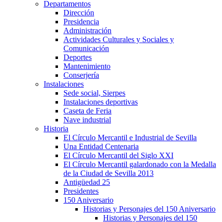
Departamentos
Dirección
Presidencia
Administración
Actividades Culturales y Sociales y
Comunicación
Deportes
Mantenimiento
Conserjería
Instalaciones
Sede social, Sierpes
Instalaciones deportivas
Caseta de Feria
Nave industrial
Historia
El Círculo Mercantil e Industrial de Sevilla
Una Entidad Centenaria
El Círculo Mercantil del Siglo XXI
El Círculo Mercantil galardonado con la Medalla
de la Ciudad de Sevilla 2013
Antigüedad 25
Presidentes
150 Aniversario
Historias y Personajes del 150 Aniversario
Historias y Personajes del 150