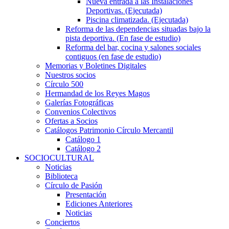
Nueva entrada a las Instalaciones
Deportivas. (Ejecutada)
Piscina climatizada. (Ejecutada)
Reforma de las dependencias situadas bajo la
pista deportiva. (En fase de estudio)
Reforma del bar, cocina y salones sociales
contiguos (en fase de estudio)
Memorias y Boletines Digitales
Nuestros socios
Círculo 500
Hermandad de los Reyes Magos
Galerías Fotográficas
Convenios Colectivos
Ofertas a Socios
Catálogos Patrimonio Círculo Mercantil
Catálogo 1
Catálogo 2
SOCIOCULTURAL
Noticias
Biblioteca
Círculo de Pasión
Presentación
Ediciones Anteriores
Noticias
Conciertos