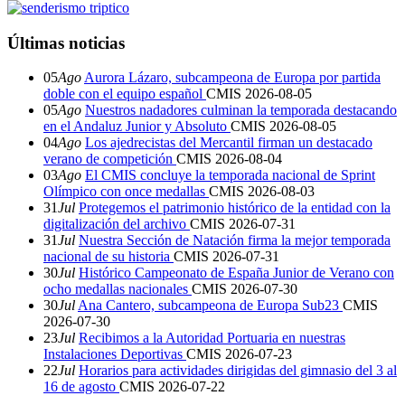
Últimas noticias
05
Ago
Aurora Lázaro, subcampeona de Europa por partida
doble con el equipo español
CMIS
2026-08-05
05
Ago
Nuestros nadadores culminan la temporada destacando
en el Andaluz Junior y Absoluto
CMIS
2026-08-05
04
Ago
Los ajedrecistas del Mercantil firman un destacado
verano de competición
CMIS
2026-08-04
03
Ago
El CMIS concluye la temporada nacional de Sprint
Olímpico con once medallas
CMIS
2026-08-03
31
Jul
Protegemos el patrimonio histórico de la entidad con la
digitalización del archivo
CMIS
2026-07-31
31
Jul
Nuestra Sección de Natación firma la mejor temporada
nacional de su historia
CMIS
2026-07-31
30
Jul
Histórico Campeonato de España Junior de Verano con
ocho medallas nacionales
CMIS
2026-07-30
30
Jul
Ana Cantero, subcampeona de Europa Sub23
CMIS
2026-07-30
23
Jul
Recibimos a la Autoridad Portuaria en nuestras
Instalaciones Deportivas
CMIS
2026-07-23
22
Jul
Horarios para actividades dirigidas del gimnasio del 3 al
16 de agosto
CMIS
2026-07-22