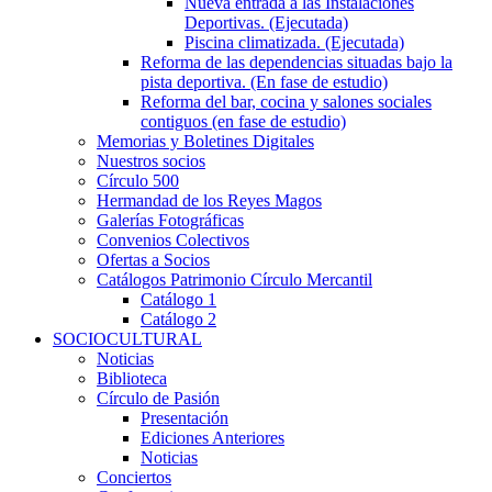
Nueva entrada a las Instalaciones
Deportivas. (Ejecutada)
Piscina climatizada. (Ejecutada)
Reforma de las dependencias situadas bajo la
pista deportiva. (En fase de estudio)
Reforma del bar, cocina y salones sociales
contiguos (en fase de estudio)
Memorias y Boletines Digitales
Nuestros socios
Círculo 500
Hermandad de los Reyes Magos
Galerías Fotográficas
Convenios Colectivos
Ofertas a Socios
Catálogos Patrimonio Círculo Mercantil
Catálogo 1
Catálogo 2
SOCIOCULTURAL
Noticias
Biblioteca
Círculo de Pasión
Presentación
Ediciones Anteriores
Noticias
Conciertos