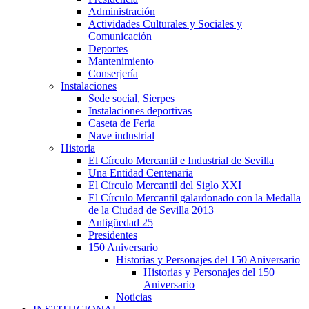
Administración
Actividades Culturales y Sociales y
Comunicación
Deportes
Mantenimiento
Conserjería
Instalaciones
Sede social, Sierpes
Instalaciones deportivas
Caseta de Feria
Nave industrial
Historia
El Círculo Mercantil e Industrial de Sevilla
Una Entidad Centenaria
El Círculo Mercantil del Siglo XXI
El Círculo Mercantil galardonado con la Medalla
de la Ciudad de Sevilla 2013
Antigüedad 25
Presidentes
150 Aniversario
Historias y Personajes del 150 Aniversario
Historias y Personajes del 150
Aniversario
Noticias