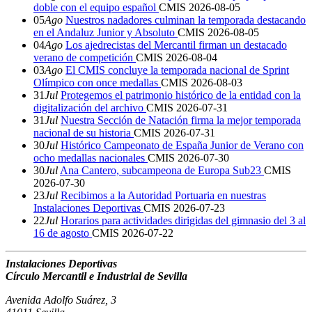
doble con el equipo español
CMIS
2026-08-05
05
Ago
Nuestros nadadores culminan la temporada destacando
en el Andaluz Junior y Absoluto
CMIS
2026-08-05
04
Ago
Los ajedrecistas del Mercantil firman un destacado
verano de competición
CMIS
2026-08-04
03
Ago
El CMIS concluye la temporada nacional de Sprint
Olímpico con once medallas
CMIS
2026-08-03
31
Jul
Protegemos el patrimonio histórico de la entidad con la
digitalización del archivo
CMIS
2026-07-31
31
Jul
Nuestra Sección de Natación firma la mejor temporada
nacional de su historia
CMIS
2026-07-31
30
Jul
Histórico Campeonato de España Junior de Verano con
ocho medallas nacionales
CMIS
2026-07-30
30
Jul
Ana Cantero, subcampeona de Europa Sub23
CMIS
2026-07-30
23
Jul
Recibimos a la Autoridad Portuaria en nuestras
Instalaciones Deportivas
CMIS
2026-07-23
22
Jul
Horarios para actividades dirigidas del gimnasio del 3 al
16 de agosto
CMIS
2026-07-22
Instalaciones Deportivas
Círculo Mercantil e Industrial de Sevilla
Avenida Adolfo Suárez, 3