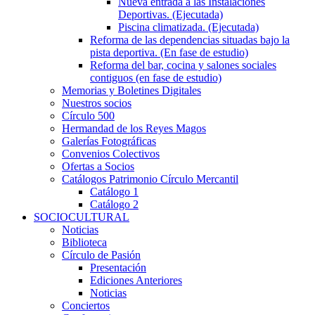
Nueva entrada a las Instalaciones
Deportivas. (Ejecutada)
Piscina climatizada. (Ejecutada)
Reforma de las dependencias situadas bajo la
pista deportiva. (En fase de estudio)
Reforma del bar, cocina y salones sociales
contiguos (en fase de estudio)
Memorias y Boletines Digitales
Nuestros socios
Círculo 500
Hermandad de los Reyes Magos
Galerías Fotográficas
Convenios Colectivos
Ofertas a Socios
Catálogos Patrimonio Círculo Mercantil
Catálogo 1
Catálogo 2
SOCIOCULTURAL
Noticias
Biblioteca
Círculo de Pasión
Presentación
Ediciones Anteriores
Noticias
Conciertos