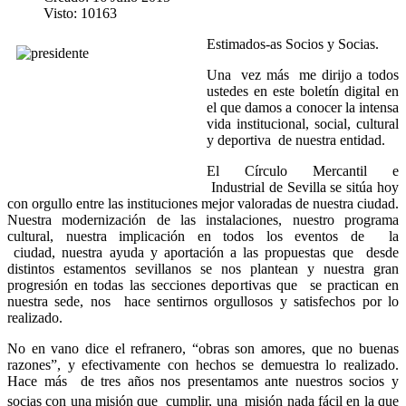
Visto: 10163
Estimados-a
s Socios
y Socias.
Un
a vez más me dirijo a todos
ustedes en este boletín digital en
el que damos a conocer la intensa
vida institucional, social, cultural
y deportiva de nuestra entidad.
E
l Círculo Mercantil e
Industrial de Sevilla se sitúa hoy
con orgullo entre las instituciones mejor valoradas de nuestra ciudad.
Nuestra modernización de las instalaciones, nuestro programa
cultural, nuestra implicación en todos los eventos de la
ciudad,
nuestr
a ayuda
y aportación a las propuestas que desde
distintos estamentos sevillanos se nos plantean y nuestra gran
progresión en todas las secciones deportivas que se practican en
nuestra sede, nos hace sentirnos orgullosos y satisfechos por lo
realizado.
N
o en vano dice el refranero, “obras son amores, que no buenas
razones”, y efectivamente con hechos se demuestra lo realizado.
Hace más de tres años nos presentamos ante nuestros socios y
socias con una misión
qu
e cumplir, una misión nada fácil en la que