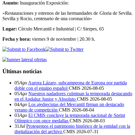
Asunto:
Inauguración Exposición:
«Restauraciones y estrenos de las hermandades de Gloria de Sevilla.
Sevilla y Rocio, centenario de una coronación»
Lugar:
Círculo Mercantil e Industrial | C/ Sierpes, 65
Fecha y hora:
viernes 9 de noviembre | 20.30 h.
Últimas noticias
05
Ago
Aurora Lázaro, subcampeona de Europa por partida
doble con el equipo español
CMIS
2026-08-05
05
Ago
Nuestros nadadores culminan la temporada destacando
en el Andaluz Junior y Absoluto
CMIS
2026-08-05
04
Ago
Los ajedrecistas del Mercantil firman un destacado
verano de competición
CMIS
2026-08-04
03
Ago
El CMIS concluye la temporada nacional de Sprint
Olímpico con once medallas
CMIS
2026-08-03
31
Jul
Protegemos el patrimonio histórico de la entidad con la
digitalización del archivo
CMIS
2026-07-31