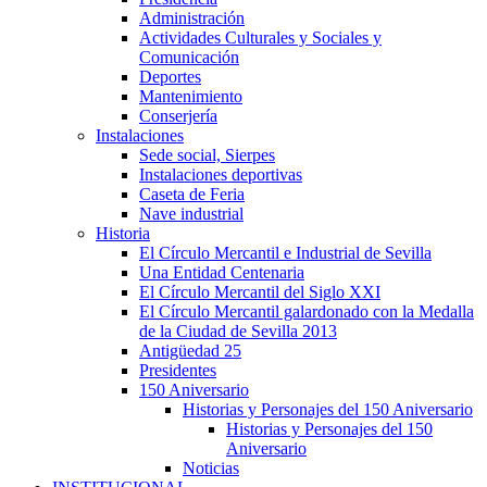
Administración
Actividades Culturales y Sociales y
Comunicación
Deportes
Mantenimiento
Conserjería
Instalaciones
Sede social, Sierpes
Instalaciones deportivas
Caseta de Feria
Nave industrial
Historia
El Círculo Mercantil e Industrial de Sevilla
Una Entidad Centenaria
El Círculo Mercantil del Siglo XXI
El Círculo Mercantil galardonado con la Medalla
de la Ciudad de Sevilla 2013
Antigüedad 25
Presidentes
150 Aniversario
Historias y Personajes del 150 Aniversario
Historias y Personajes del 150
Aniversario
Noticias