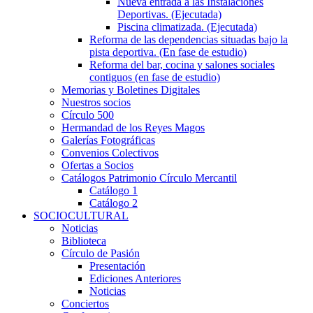
Nueva entrada a las Instalaciones
Deportivas. (Ejecutada)
Piscina climatizada. (Ejecutada)
Reforma de las dependencias situadas bajo la
pista deportiva. (En fase de estudio)
Reforma del bar, cocina y salones sociales
contiguos (en fase de estudio)
Memorias y Boletines Digitales
Nuestros socios
Círculo 500
Hermandad de los Reyes Magos
Galerías Fotográficas
Convenios Colectivos
Ofertas a Socios
Catálogos Patrimonio Círculo Mercantil
Catálogo 1
Catálogo 2
SOCIOCULTURAL
Noticias
Biblioteca
Círculo de Pasión
Presentación
Ediciones Anteriores
Noticias
Conciertos