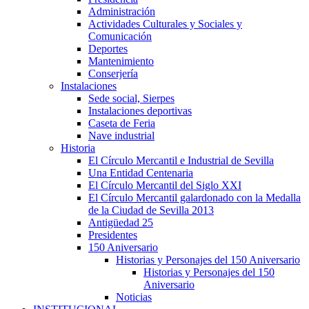
Administración
Actividades Culturales y Sociales y
Comunicación
Deportes
Mantenimiento
Conserjería
Instalaciones
Sede social, Sierpes
Instalaciones deportivas
Caseta de Feria
Nave industrial
Historia
El Círculo Mercantil e Industrial de Sevilla
Una Entidad Centenaria
El Círculo Mercantil del Siglo XXI
El Círculo Mercantil galardonado con la Medalla
de la Ciudad de Sevilla 2013
Antigüedad 25
Presidentes
150 Aniversario
Historias y Personajes del 150 Aniversario
Historias y Personajes del 150
Aniversario
Noticias