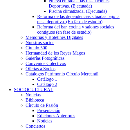
Nueva entrada a las Instalaciones
Deportivas. (Ejecutada)
Piscina climatizada. (Ejecutada)
Reforma de las dependencias situadas bajo la
pista deportiva. (En fase de estudio)
Reforma del bar, cocina y salones sociales
contiguos (en fase de estudio)
Memorias y Boletines Digitales
Nuestros socios
Círculo 500
Hermandad de los Reyes Magos
Galerías Fotográficas
Convenios Colectivos
Ofertas a Socios
Catálogos Patrimonio Círculo Mercantil
Catálogo 1
Catálogo 2
SOCIOCULTURAL
Noticias
Biblioteca
Círculo de Pasión
Presentación
Ediciones Anteriores
Noticias
Conciertos