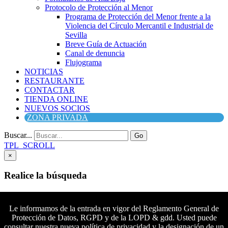
Protocolo de Protección al Menor
Programa de Protección del Menor frente a la
Violencia del Círculo Mercantil e Industrial de
Sevilla
Breve Guía de Actuación
Canal de denuncia
Flujograma
NOTICIAS
RESTAURANTE
CONTACTAR
TIENDA ONLINE
NUEVOS SOCIOS
ZONA PRIVADA
Buscar...
Go
TPL_SCROLL
×
Realice la búsqueda
Buscar
Buscar
Le informamos de la entrada en vigor del Reglamento General de
Protección de Datos, RGPD y de la LOPD & gdd. Usted puede
Síguenos en Facebook
consultar nuestra nueva política de privacidad y la designación de un