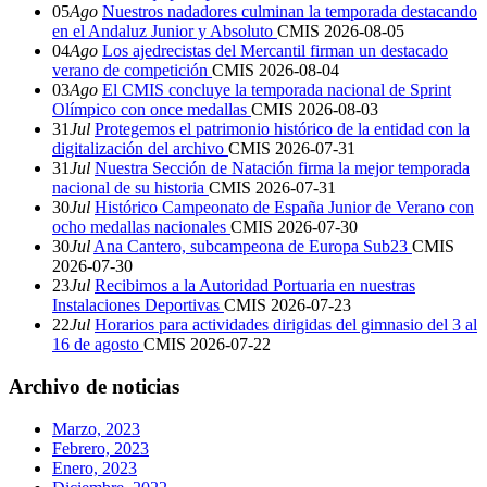
05
Ago
Nuestros nadadores culminan la temporada destacando
en el Andaluz Junior y Absoluto
CMIS
2026-08-05
04
Ago
Los ajedrecistas del Mercantil firman un destacado
verano de competición
CMIS
2026-08-04
03
Ago
El CMIS concluye la temporada nacional de Sprint
Olímpico con once medallas
CMIS
2026-08-03
31
Jul
Protegemos el patrimonio histórico de la entidad con la
digitalización del archivo
CMIS
2026-07-31
31
Jul
Nuestra Sección de Natación firma la mejor temporada
nacional de su historia
CMIS
2026-07-31
30
Jul
Histórico Campeonato de España Junior de Verano con
ocho medallas nacionales
CMIS
2026-07-30
30
Jul
Ana Cantero, subcampeona de Europa Sub23
CMIS
2026-07-30
23
Jul
Recibimos a la Autoridad Portuaria en nuestras
Instalaciones Deportivas
CMIS
2026-07-23
22
Jul
Horarios para actividades dirigidas del gimnasio del 3 al
16 de agosto
CMIS
2026-07-22
Archivo de noticias
Marzo, 2023
Febrero, 2023
Enero, 2023