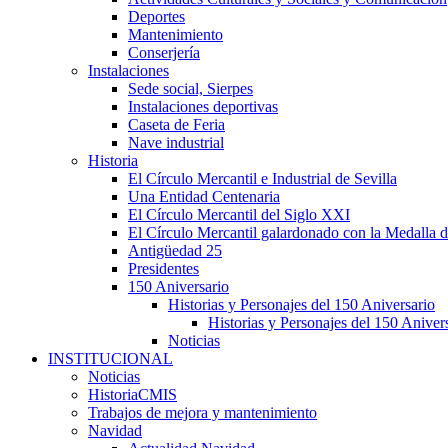
Deportes
Mantenimiento
Conserjería
Instalaciones
Sede social, Sierpes
Instalaciones deportivas
Caseta de Feria
Nave industrial
Historia
El Círculo Mercantil e Industrial de Sevilla
Una Entidad Centenaria
El Círculo Mercantil del Siglo XXI
El Círculo Mercantil galardonado con la Medalla d
Antigüedad 25
Presidentes
150 Aniversario
Historias y Personajes del 150 Aniversario
Historias y Personajes del 150 Aniver
Noticias
INSTITUCIONAL
Noticias
HistoriaCMIS
Trabajos de mejora y mantenimiento
Navidad