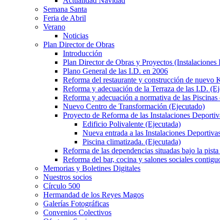
Actualidad Navidad
Semana Santa
Feria de Abril
Verano
Noticias
Plan Director de Obras
Introducción
Plan Director de Obras y Proyectos (Instalaciones
Plano General de las I.D. en 2006
Reforma del restaurante y construcción de nuevo K
Reforma y adecuación de la Terraza de las I.D. (E
Reforma y adecuación a normativa de las Piscinas 
Nuevo Centro de Transformación (Ejecutado)
Proyecto de Reforma de las Instalaciones Deportiv
Edificio Polivalente (Ejecutada)
Nueva entrada a las Instalaciones Deportivas
Piscina climatizada. (Ejecutada)
Reforma de las dependencias situadas bajo la pista 
Reforma del bar, cocina y salones sociales contiguo
Memorias y Boletines Digitales
Nuestros socios
Círculo 500
Hermandad de los Reyes Magos
Galerías Fotográficas
Convenios Colectivos