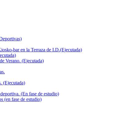
 Deportivas)
iosko-bar en la Terraza de I.D.(Ejecutada)
jecutada)
de Verano. (Ejecutada)
as.
. (Ejecutada)
deportiva. (En fase de estudio)
s (en fase de estudio)