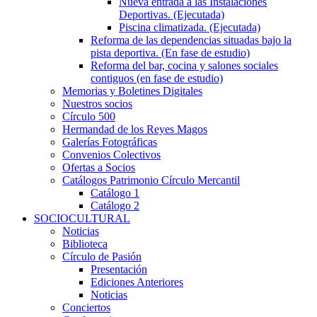
Nueva entrada a las Instalaciones
Deportivas. (Ejecutada)
Piscina climatizada. (Ejecutada)
Reforma de las dependencias situadas bajo la
pista deportiva. (En fase de estudio)
Reforma del bar, cocina y salones sociales
contiguos (en fase de estudio)
Memorias y Boletines Digitales
Nuestros socios
Círculo 500
Hermandad de los Reyes Magos
Galerías Fotográficas
Convenios Colectivos
Ofertas a Socios
Catálogos Patrimonio Círculo Mercantil
Catálogo 1
Catálogo 2
SOCIOCULTURAL
Noticias
Biblioteca
Círculo de Pasión
Presentación
Ediciones Anteriores
Noticias
Conciertos