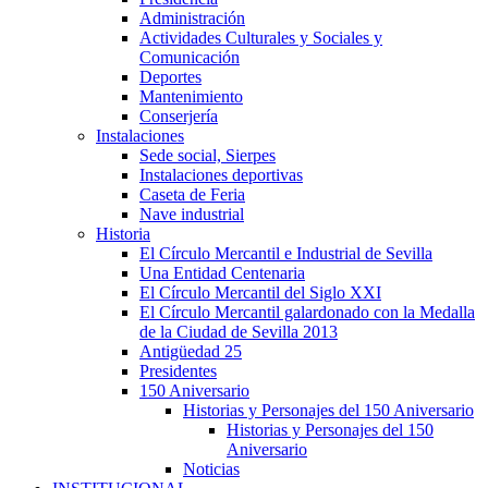
Administración
Actividades Culturales y Sociales y
Comunicación
Deportes
Mantenimiento
Conserjería
Instalaciones
Sede social, Sierpes
Instalaciones deportivas
Caseta de Feria
Nave industrial
Historia
El Círculo Mercantil e Industrial de Sevilla
Una Entidad Centenaria
El Círculo Mercantil del Siglo XXI
El Círculo Mercantil galardonado con la Medalla
de la Ciudad de Sevilla 2013
Antigüedad 25
Presidentes
150 Aniversario
Historias y Personajes del 150 Aniversario
Historias y Personajes del 150
Aniversario
Noticias