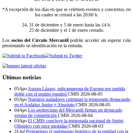
*A excepción de los días en que se celebren eventos y conciertos, en
los cuales se cerrará a las 20:00 h.
24, 31 de diciembre y 5 de enero hasta las 14 h.
25 de diciembre y el 1 de enero cerrado.
Los
socios del Círculo Mercantil
podrán acceder sin esperar cola
presentando su identificación en la entrada.
Últimas noticias
05
Ago
Aurora Lázaro, subcampeona de Europa por partida
doble con el equipo español
CMIS
2026-08-05
05
Ago
Nuestros nadadores culminan la temporada destacando
en el Andaluz Junior y Absoluto
CMIS
2026-08-05
04
Ago
Los ajedrecistas del Mercantil firman un destacado
verano de competición
CMIS
2026-08-04
03
Ago
El CMIS concluye la temporada nacional de Sprint
Olímpico con once medallas
CMIS
2026-08-03
31
Jul
Protegemos el patrimonio histórico de la entidad con la