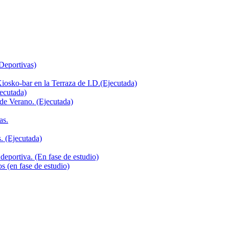
 Deportivas)
iosko-bar en la Terraza de I.D.(Ejecutada)
jecutada)
de Verano. (Ejecutada)
as.
. (Ejecutada)
deportiva. (En fase de estudio)
s (en fase de estudio)