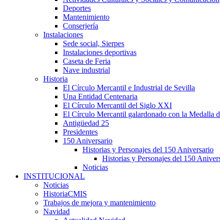
Deportes
Mantenimiento
Conserjería
Instalaciones
Sede social, Sierpes
Instalaciones deportivas
Caseta de Feria
Nave industrial
Historia
El Círculo Mercantil e Industrial de Sevilla
Una Entidad Centenaria
El Círculo Mercantil del Siglo XXI
El Círculo Mercantil galardonado con la Medalla d
Antigüedad 25
Presidentes
150 Aniversario
Historias y Personajes del 150 Aniversario
Historias y Personajes del 150 Aniver
Noticias
INSTITUCIONAL
Noticias
HistoriaCMIS
Trabajos de mejora y mantenimiento
Navidad