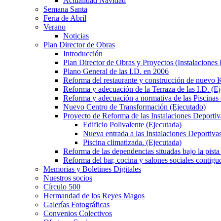
Actualidad Navidad
Semana Santa
Feria de Abril
Verano
Noticias
Plan Director de Obras
Introducción
Plan Director de Obras y Proyectos (Instalaciones
Plano General de las I.D. en 2006
Reforma del restaurante y construcción de nuevo K
Reforma y adecuación de la Terraza de las I.D. (E
Reforma y adecuación a normativa de las Piscinas 
Nuevo Centro de Transformación (Ejecutado)
Proyecto de Reforma de las Instalaciones Deportiv
Edificio Polivalente (Ejecutada)
Nueva entrada a las Instalaciones Deportivas
Piscina climatizada. (Ejecutada)
Reforma de las dependencias situadas bajo la pista 
Reforma del bar, cocina y salones sociales contiguo
Memorias y Boletines Digitales
Nuestros socios
Círculo 500
Hermandad de los Reyes Magos
Galerías Fotográficas
Convenios Colectivos