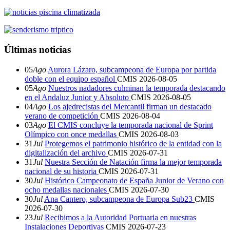
Últimas noticias
05
Ago
Aurora Lázaro, subcampeona de Europa por partida
doble con el equipo español
CMIS
2026-08-05
05
Ago
Nuestros nadadores culminan la temporada destacando
en el Andaluz Junior y Absoluto
CMIS
2026-08-05
04
Ago
Los ajedrecistas del Mercantil firman un destacado
verano de competición
CMIS
2026-08-04
03
Ago
El CMIS concluye la temporada nacional de Sprint
Olímpico con once medallas
CMIS
2026-08-03
31
Jul
Protegemos el patrimonio histórico de la entidad con la
digitalización del archivo
CMIS
2026-07-31
31
Jul
Nuestra Sección de Natación firma la mejor temporada
nacional de su historia
CMIS
2026-07-31
30
Jul
Histórico Campeonato de España Junior de Verano con
ocho medallas nacionales
CMIS
2026-07-30
30
Jul
Ana Cantero, subcampeona de Europa Sub23
CMIS
2026-07-30
23
Jul
Recibimos a la Autoridad Portuaria en nuestras
Instalaciones Deportivas
CMIS
2026-07-23