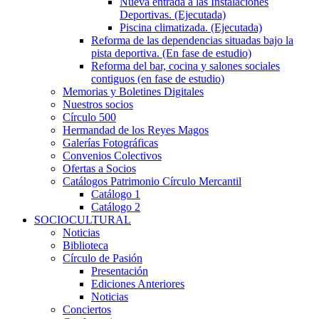
Nueva entrada a las Instalaciones
Deportivas. (Ejecutada)
Piscina climatizada. (Ejecutada)
Reforma de las dependencias situadas bajo la
pista deportiva. (En fase de estudio)
Reforma del bar, cocina y salones sociales
contiguos (en fase de estudio)
Memorias y Boletines Digitales
Nuestros socios
Círculo 500
Hermandad de los Reyes Magos
Galerías Fotográficas
Convenios Colectivos
Ofertas a Socios
Catálogos Patrimonio Círculo Mercantil
Catálogo 1
Catálogo 2
SOCIOCULTURAL
Noticias
Biblioteca
Círculo de Pasión
Presentación
Ediciones Anteriores
Noticias
Conciertos