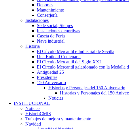
Deportes
Mantenimiento
Conserjería
Instalaciones
Sede social, Sierpes
Instalaciones deportivas
Caseta de Feria
Nave industrial
Historia
El Círculo Mercantil e Industrial de Sevilla
Una Entidad Centenaria
El Círculo Mercantil del Siglo XXI
El Círculo Mercantil galardonado con la Medalla d
Antigüedad 25
Presidentes
150 Aniversario
Historias y Personajes del 150 Aniversario
Historias y Personajes del 150 Aniver
Noticias
INSTITUCIONAL
Noticias
HistoriaCMIS
Trabajos de mejora y mantenimiento
Navidad