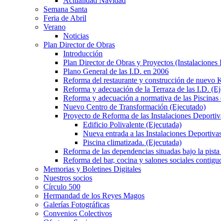
Actualidad Navidad
Semana Santa
Feria de Abril
Verano
Noticias
Plan Director de Obras
Introducción
Plan Director de Obras y Proyectos (Instalaciones
Plano General de las I.D. en 2006
Reforma del restaurante y construcción de nuevo K
Reforma y adecuación de la Terraza de las I.D. (E
Reforma y adecuación a normativa de las Piscinas 
Nuevo Centro de Transformación (Ejecutado)
Proyecto de Reforma de las Instalaciones Deportiv
Edificio Polivalente (Ejecutada)
Nueva entrada a las Instalaciones Deportivas
Piscina climatizada. (Ejecutada)
Reforma de las dependencias situadas bajo la pista 
Reforma del bar, cocina y salones sociales contiguo
Memorias y Boletines Digitales
Nuestros socios
Círculo 500
Hermandad de los Reyes Magos
Galerías Fotográficas
Convenios Colectivos