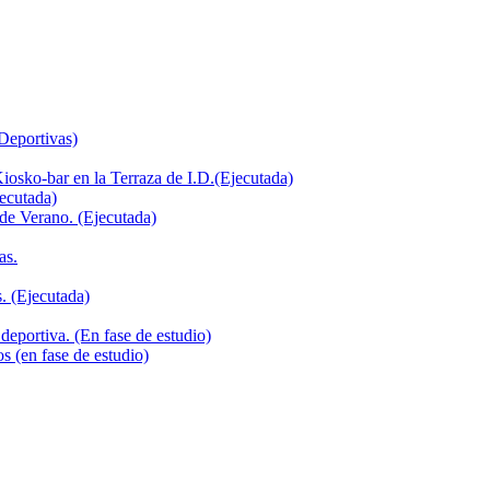
 Deportivas)
iosko-bar en la Terraza de I.D.(Ejecutada)
jecutada)
de Verano. (Ejecutada)
as.
. (Ejecutada)
deportiva. (En fase de estudio)
s (en fase de estudio)