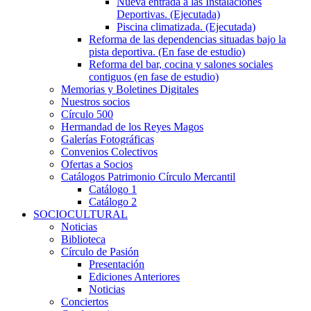
Nueva entrada a las Instalaciones
Deportivas. (Ejecutada)
Piscina climatizada. (Ejecutada)
Reforma de las dependencias situadas bajo la
pista deportiva. (En fase de estudio)
Reforma del bar, cocina y salones sociales
contiguos (en fase de estudio)
Memorias y Boletines Digitales
Nuestros socios
Círculo 500
Hermandad de los Reyes Magos
Galerías Fotográficas
Convenios Colectivos
Ofertas a Socios
Catálogos Patrimonio Círculo Mercantil
Catálogo 1
Catálogo 2
SOCIOCULTURAL
Noticias
Biblioteca
Círculo de Pasión
Presentación
Ediciones Anteriores
Noticias
Conciertos