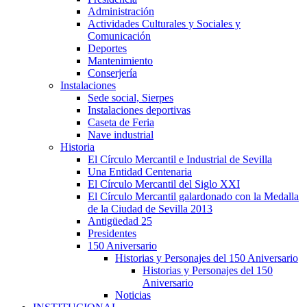
Administración
Actividades Culturales y Sociales y
Comunicación
Deportes
Mantenimiento
Conserjería
Instalaciones
Sede social, Sierpes
Instalaciones deportivas
Caseta de Feria
Nave industrial
Historia
El Círculo Mercantil e Industrial de Sevilla
Una Entidad Centenaria
El Círculo Mercantil del Siglo XXI
El Círculo Mercantil galardonado con la Medalla
de la Ciudad de Sevilla 2013
Antigüedad 25
Presidentes
150 Aniversario
Historias y Personajes del 150 Aniversario
Historias y Personajes del 150
Aniversario
Noticias