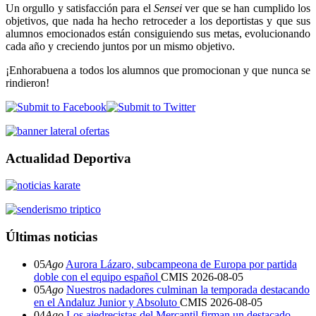
Un orgullo y satisfacción para el
Sensei
ver que se han cumplido los
objetivos, que nada ha hecho retroceder a los deportistas y que sus
alumnos emocionados están consiguiendo sus metas, evolucionando
cada año y creciendo juntos por un mismo objetivo.
¡Enhorabuena a todos los alumnos que promocionan y que nunca se
rindieron!
Actualidad Deportiva
Últimas noticias
05
Ago
Aurora Lázaro, subcampeona de Europa por partida
doble con el equipo español
CMIS
2026-08-05
05
Ago
Nuestros nadadores culminan la temporada destacando
en el Andaluz Junior y Absoluto
CMIS
2026-08-05
04
Ago
Los ajedrecistas del Mercantil firman un destacado