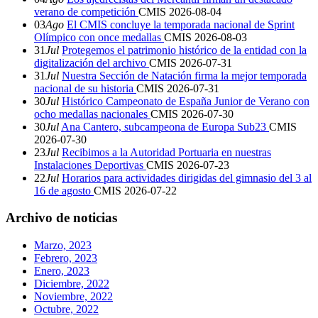
verano de competición
CMIS
2026-08-04
03
Ago
El CMIS concluye la temporada nacional de Sprint
Olímpico con once medallas
CMIS
2026-08-03
31
Jul
Protegemos el patrimonio histórico de la entidad con la
digitalización del archivo
CMIS
2026-07-31
31
Jul
Nuestra Sección de Natación firma la mejor temporada
nacional de su historia
CMIS
2026-07-31
30
Jul
Histórico Campeonato de España Junior de Verano con
ocho medallas nacionales
CMIS
2026-07-30
30
Jul
Ana Cantero, subcampeona de Europa Sub23
CMIS
2026-07-30
23
Jul
Recibimos a la Autoridad Portuaria en nuestras
Instalaciones Deportivas
CMIS
2026-07-23
22
Jul
Horarios para actividades dirigidas del gimnasio del 3 al
16 de agosto
CMIS
2026-07-22
Archivo de noticias
Marzo, 2023
Febrero, 2023
Enero, 2023
Diciembre, 2022
Noviembre, 2022
Octubre, 2022