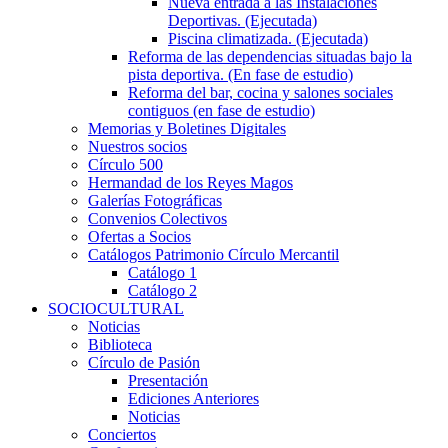
Nueva entrada a las Instalaciones
Deportivas. (Ejecutada)
Piscina climatizada. (Ejecutada)
Reforma de las dependencias situadas bajo la
pista deportiva. (En fase de estudio)
Reforma del bar, cocina y salones sociales
contiguos (en fase de estudio)
Memorias y Boletines Digitales
Nuestros socios
Círculo 500
Hermandad de los Reyes Magos
Galerías Fotográficas
Convenios Colectivos
Ofertas a Socios
Catálogos Patrimonio Círculo Mercantil
Catálogo 1
Catálogo 2
SOCIOCULTURAL
Noticias
Biblioteca
Círculo de Pasión
Presentación
Ediciones Anteriores
Noticias
Conciertos