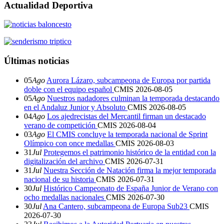
Actualidad Deportiva
Últimas noticias
05
Ago
Aurora Lázaro, subcampeona de Europa por partida
doble con el equipo español
CMIS
2026-08-05
05
Ago
Nuestros nadadores culminan la temporada destacando
en el Andaluz Junior y Absoluto
CMIS
2026-08-05
04
Ago
Los ajedrecistas del Mercantil firman un destacado
verano de competición
CMIS
2026-08-04
03
Ago
El CMIS concluye la temporada nacional de Sprint
Olímpico con once medallas
CMIS
2026-08-03
31
Jul
Protegemos el patrimonio histórico de la entidad con la
digitalización del archivo
CMIS
2026-07-31
31
Jul
Nuestra Sección de Natación firma la mejor temporada
nacional de su historia
CMIS
2026-07-31
30
Jul
Histórico Campeonato de España Junior de Verano con
ocho medallas nacionales
CMIS
2026-07-30
30
Jul
Ana Cantero, subcampeona de Europa Sub23
CMIS
2026-07-30