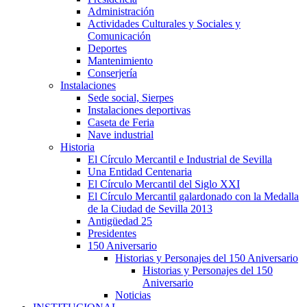
Administración
Actividades Culturales y Sociales y
Comunicación
Deportes
Mantenimiento
Conserjería
Instalaciones
Sede social, Sierpes
Instalaciones deportivas
Caseta de Feria
Nave industrial
Historia
El Círculo Mercantil e Industrial de Sevilla
Una Entidad Centenaria
El Círculo Mercantil del Siglo XXI
El Círculo Mercantil galardonado con la Medalla
de la Ciudad de Sevilla 2013
Antigüedad 25
Presidentes
150 Aniversario
Historias y Personajes del 150 Aniversario
Historias y Personajes del 150
Aniversario
Noticias