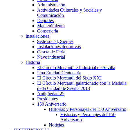
Administración
Actividades Culturales y Sociales y
Comunicación
Deportes
Mantenimiento
Conserjería
Instalaciones
Sede social, Sierpes
Instalaciones deportivas
Caseta de Feria
Nave industrial
Historia
El Círculo Mercantil e Industrial de Sevilla
Una Entidad Centenaria
El Círculo Mercantil del Siglo XXI
El Círculo Mercantil galardonado con la Medalla
de la Ciudad de Sevilla 2013
Antigüedad 25
Presidentes
150 Aniversario
Historias y Personajes del 150 Aniversario
Historias y Personajes del 150
Aniversario
Noticias