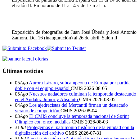
el salón II. En horario de 11 a 14 y de 17 a 21 h.
Exposición de fotografías de Juan José Úbeda y José Antonio
Zamora. Del 16 (inauguración) al 26 de abril. Salón II
Últimas noticias
05
Ago
Aurora Lázaro, subcampeona de Europa por partida
doble con el equipo español
CMIS
2026-08-05
05
Ago
Nuestros nadadores culminan la temporada destacando
en el Andaluz Junior y Absoluto
CMIS
2026-08-05
04
Ago
Los ajedrecistas del Mercantil firman un destacado
verano de competición
CMIS
2026-08-04
03
Ago
El CMIS concluye la temporada nacional de Sprint
Olímpico con once medallas
CMIS
2026-08-03
31
Jul
Protegemos el patrimonio histórico de la entidad con la
digitalización del archivo
CMIS
2026-07-31
31
Jul
Nuestra Sección de Natación firma la mejor temporada