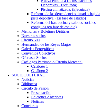
Nueva entrada a las Instalaciones
Deportivas. (Ejecutada)
Piscina climatizada. (Ejecutada)
Reforma de las dependencias situadas bajo la
pista deportiva. (En fase de estudio)
Reforma del bar, cocina y salones sociales
contiguos (en fase de estudio)
Memorias y Boletines Digitales
Nuestros socios
Círculo 500
Hermandad de los Reyes Magos
Galerías Fotográficas
Convenios Colectivos
Ofertas a Socios
Catálogos Patrimonio Círculo Mercantil
Catálogo 1
Catálogo 2
SOCIOCULTURAL
Noticias
Biblioteca
Círculo de Pasión
Presentación
Ediciones Anteriores
Noticias
Conciertos