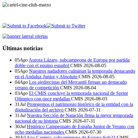
Últimas noticias
05
Ago
Aurora Lázaro, subcampeona de Europa por partida
doble con el equipo español
CMIS
2026-08-05
05
Ago
Nuestros nadadores culminan la temporada destacando
en el Andaluz Junior y Absoluto
CMIS
2026-08-05
04
Ago
Los ajedrecistas del Mercantil firman un destacado
verano de competición
CMIS
2026-08-04
03
Ago
El CMIS concluye la temporada nacional de Sprint
Olímpico con once medallas
CMIS
2026-08-03
31
Jul
Protegemos el patrimonio histórico de la entidad con la
digitalización del archivo
CMIS
2026-07-31
31
Jul
Nuestra Sección de Natación firma la mejor temporada
nacional de su historia
CMIS
2026-07-31
30
Jul
Histórico Campeonato de España Junior de Verano con
ocho medallas nacionales
CMIS
2026-07-30
30
Jul
Ana Cantero, subcampeona de Europa Sub23
CMIS