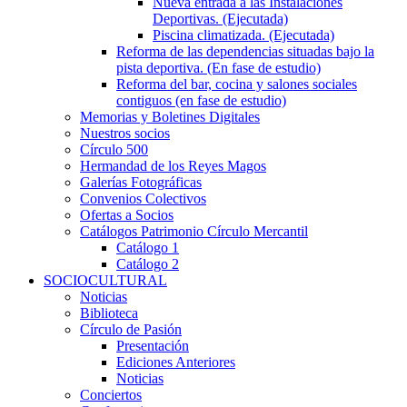
Nueva entrada a las Instalaciones
Deportivas. (Ejecutada)
Piscina climatizada. (Ejecutada)
Reforma de las dependencias situadas bajo la
pista deportiva. (En fase de estudio)
Reforma del bar, cocina y salones sociales
contiguos (en fase de estudio)
Memorias y Boletines Digitales
Nuestros socios
Círculo 500
Hermandad de los Reyes Magos
Galerías Fotográficas
Convenios Colectivos
Ofertas a Socios
Catálogos Patrimonio Círculo Mercantil
Catálogo 1
Catálogo 2
SOCIOCULTURAL
Noticias
Biblioteca
Círculo de Pasión
Presentación
Ediciones Anteriores
Noticias
Conciertos