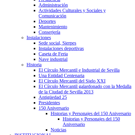
Administración
Actividades Culturales y Sociales y
Comunicación
Deportes
Mantenimiento
Conserjería
Instalaciones
Sede social, Sierpes
Instalaciones deportivas
Caseta de Feria
Nave industrial
Historia
El Círculo Mercantil e Industrial de Sevilla
Una Entidad Centenaria
El Círculo Mercantil del Siglo XXI
El Círculo Mercantil galardonado con la Medalla
de la Ciudad de Sevilla 2013
Antigüedad 25
Presidentes
150 Aniversario
Historias y Personajes del 150 Aniversario
Historias y Personajes del 150
Aniversario
Noticias