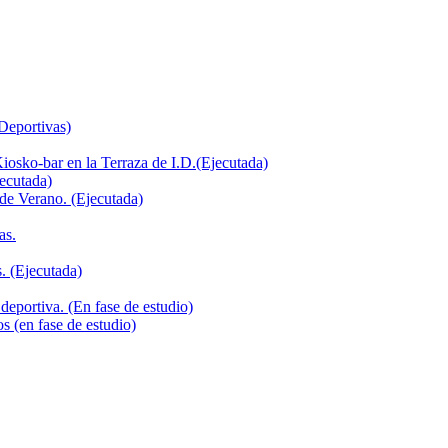
 Deportivas)
iosko-bar en la Terraza de I.D.(Ejecutada)
jecutada)
de Verano. (Ejecutada)
as.
. (Ejecutada)
deportiva. (En fase de estudio)
s (en fase de estudio)