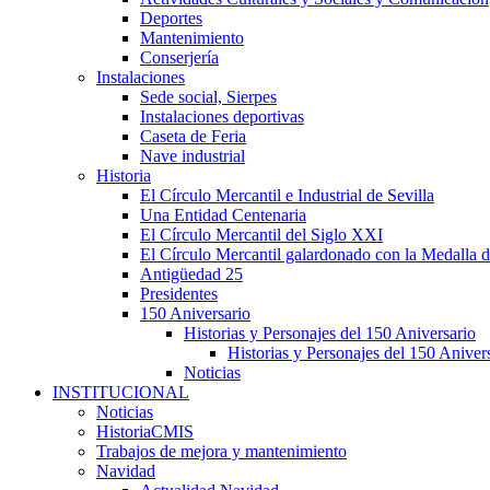
Deportes
Mantenimiento
Conserjería
Instalaciones
Sede social, Sierpes
Instalaciones deportivas
Caseta de Feria
Nave industrial
Historia
El Círculo Mercantil e Industrial de Sevilla
Una Entidad Centenaria
El Círculo Mercantil del Siglo XXI
El Círculo Mercantil galardonado con la Medalla d
Antigüedad 25
Presidentes
150 Aniversario
Historias y Personajes del 150 Aniversario
Historias y Personajes del 150 Aniver
Noticias
INSTITUCIONAL
Noticias
HistoriaCMIS
Trabajos de mejora y mantenimiento
Navidad