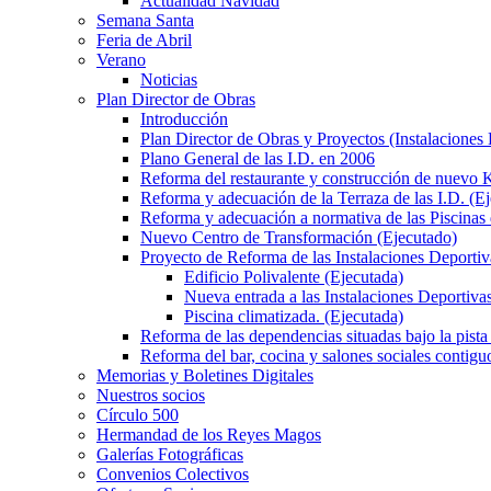
Actualidad Navidad
Semana Santa
Feria de Abril
Verano
Noticias
Plan Director de Obras
Introducción
Plan Director de Obras y Proyectos (Instalaciones
Plano General de las I.D. en 2006
Reforma del restaurante y construcción de nuevo K
Reforma y adecuación de la Terraza de las I.D. (E
Reforma y adecuación a normativa de las Piscinas 
Nuevo Centro de Transformación (Ejecutado)
Proyecto de Reforma de las Instalaciones Deportiv
Edificio Polivalente (Ejecutada)
Nueva entrada a las Instalaciones Deportivas
Piscina climatizada. (Ejecutada)
Reforma de las dependencias situadas bajo la pista 
Reforma del bar, cocina y salones sociales contiguo
Memorias y Boletines Digitales
Nuestros socios
Círculo 500
Hermandad de los Reyes Magos
Galerías Fotográficas
Convenios Colectivos