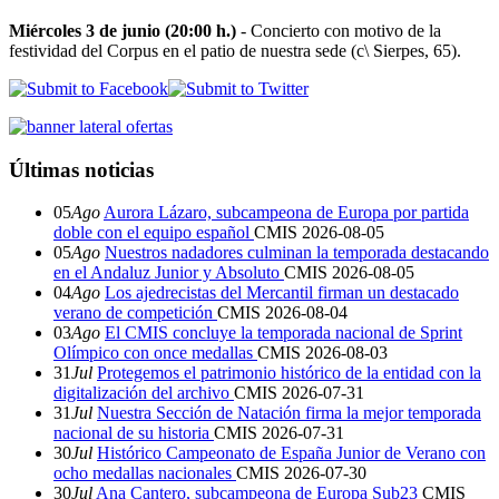
Miércoles 3 de junio (20:00 h.)
- Concierto con motivo de la
festividad del Corpus en el patio de nuestra sede (c\ Sierpes, 65).
Últimas noticias
05
Ago
Aurora Lázaro, subcampeona de Europa por partida
doble con el equipo español
CMIS
2026-08-05
05
Ago
Nuestros nadadores culminan la temporada destacando
en el Andaluz Junior y Absoluto
CMIS
2026-08-05
04
Ago
Los ajedrecistas del Mercantil firman un destacado
verano de competición
CMIS
2026-08-04
03
Ago
El CMIS concluye la temporada nacional de Sprint
Olímpico con once medallas
CMIS
2026-08-03
31
Jul
Protegemos el patrimonio histórico de la entidad con la
digitalización del archivo
CMIS
2026-07-31
31
Jul
Nuestra Sección de Natación firma la mejor temporada
nacional de su historia
CMIS
2026-07-31
30
Jul
Histórico Campeonato de España Junior de Verano con
ocho medallas nacionales
CMIS
2026-07-30
30
Jul
Ana Cantero, subcampeona de Europa Sub23
CMIS