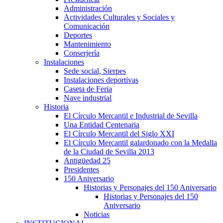
Administración
Actividades Culturales y Sociales y
Comunicación
Deportes
Mantenimiento
Conserjería
Instalaciones
Sede social, Sierpes
Instalaciones deportivas
Caseta de Feria
Nave industrial
Historia
El Círculo Mercantil e Industrial de Sevilla
Una Entidad Centenaria
El Círculo Mercantil del Siglo XXI
El Círculo Mercantil galardonado con la Medalla
de la Ciudad de Sevilla 2013
Antigüedad 25
Presidentes
150 Aniversario
Historias y Personajes del 150 Aniversario
Historias y Personajes del 150
Aniversario
Noticias