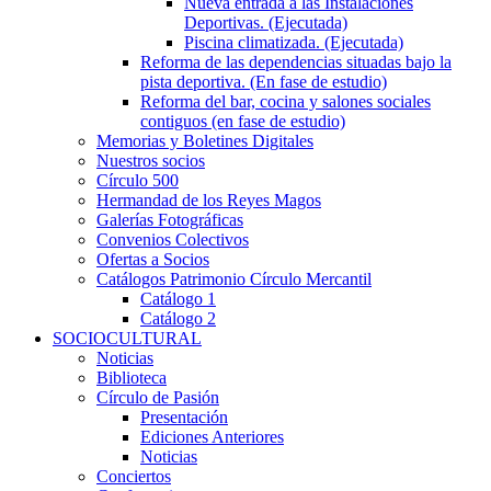
Nueva entrada a las Instalaciones
Deportivas. (Ejecutada)
Piscina climatizada. (Ejecutada)
Reforma de las dependencias situadas bajo la
pista deportiva. (En fase de estudio)
Reforma del bar, cocina y salones sociales
contiguos (en fase de estudio)
Memorias y Boletines Digitales
Nuestros socios
Círculo 500
Hermandad de los Reyes Magos
Galerías Fotográficas
Convenios Colectivos
Ofertas a Socios
Catálogos Patrimonio Círculo Mercantil
Catálogo 1
Catálogo 2
SOCIOCULTURAL
Noticias
Biblioteca
Círculo de Pasión
Presentación
Ediciones Anteriores
Noticias
Conciertos