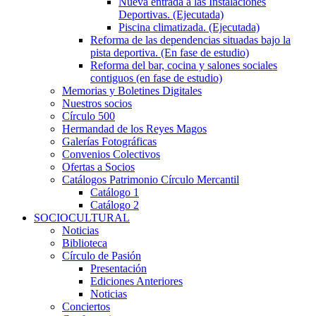
Nueva entrada a las Instalaciones
Deportivas. (Ejecutada)
Piscina climatizada. (Ejecutada)
Reforma de las dependencias situadas bajo la
pista deportiva. (En fase de estudio)
Reforma del bar, cocina y salones sociales
contiguos (en fase de estudio)
Memorias y Boletines Digitales
Nuestros socios
Círculo 500
Hermandad de los Reyes Magos
Galerías Fotográficas
Convenios Colectivos
Ofertas a Socios
Catálogos Patrimonio Círculo Mercantil
Catálogo 1
Catálogo 2
SOCIOCULTURAL
Noticias
Biblioteca
Círculo de Pasión
Presentación
Ediciones Anteriores
Noticias
Conciertos