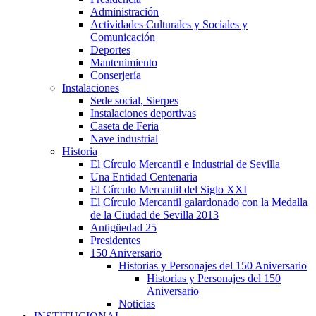
Administración
Actividades Culturales y Sociales y
Comunicación
Deportes
Mantenimiento
Conserjería
Instalaciones
Sede social, Sierpes
Instalaciones deportivas
Caseta de Feria
Nave industrial
Historia
El Círculo Mercantil e Industrial de Sevilla
Una Entidad Centenaria
El Círculo Mercantil del Siglo XXI
El Círculo Mercantil galardonado con la Medalla
de la Ciudad de Sevilla 2013
Antigüedad 25
Presidentes
150 Aniversario
Historias y Personajes del 150 Aniversario
Historias y Personajes del 150
Aniversario
Noticias