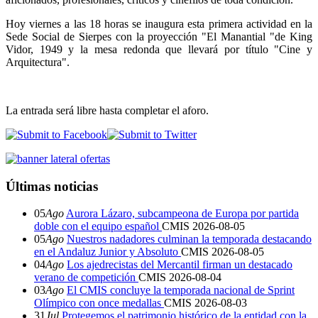
Hoy viernes a las 18 horas se inaugura esta primera actividad en la
Sede Social de Sierpes con la proyección "El Manantial "de King
Vidor, 1949 y la mesa redonda que llevará por título "Cine y
Arquitectura".
La entrada será libre hasta completar el aforo.
Últimas noticias
05
Ago
Aurora Lázaro, subcampeona de Europa por partida
doble con el equipo español
CMIS
2026-08-05
05
Ago
Nuestros nadadores culminan la temporada destacando
en el Andaluz Junior y Absoluto
CMIS
2026-08-05
04
Ago
Los ajedrecistas del Mercantil firman un destacado
verano de competición
CMIS
2026-08-04
03
Ago
El CMIS concluye la temporada nacional de Sprint
Olímpico con once medallas
CMIS
2026-08-03
31
Jul
Protegemos el patrimonio histórico de la entidad con la