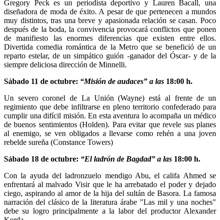
Gregory Peck es un periodista deportivo y Lauren Bacall, una
diseñadora de moda de éxito. A pesar de que pertenecen a mundos
muy distintos, tras una breve y apasionada relación se casan. Poco
después de la boda, la convivencia provocará conflictos que ponen
de manifiesto las enormes diferencias que existen entre ellos.
Divertida comedia romántica de la Metro que se benefició de un
reparto estelar, de un simpático guión -ganador del Óscar- y de la
siempre deliciosa dirección de Minnelli.
Sábado 11 de octubre:
“Misión de audaces” a las
18:00 h.
Un severo coronel de La Unión (Wayne) está al frente de un
regimiento que debe infiltrarse en pleno territorio confederado para
cumplir una difícil misión. En esta aventura lo acompaña un médico
de buenos sentimientos (Holden). Para evitar que revele sus planes
al enemigo, se ven obligados a llevarse como rehén a una joven
rebelde sureña (Constance Towers)
Sábado 18 de octubre:
“El ladrón de Bagdad” a las
18:00 h.
Con la ayuda del ladronzuelo mendigo Abu, el califa Ahmed se
enfrentará al malvado Visir que le ha arrebatado el poder y dejado
ciego, aspirando al amor de la hija del sultán de Basora. La famosa
narración del clásico de la literatura árabe "Las mil y una noches"
debe su logro principalmente a la labor del productor Alexander
Korda