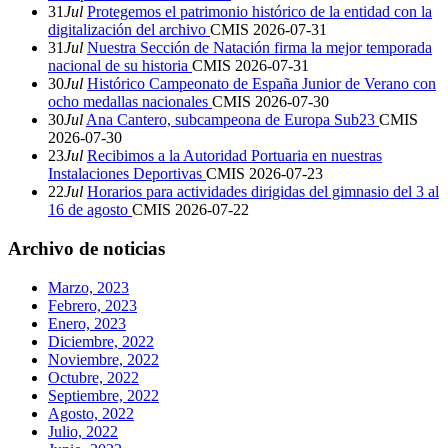
31
Jul
Protegemos el patrimonio histórico de la entidad con la
digitalización del archivo
CMIS
2026-07-31
31
Jul
Nuestra Sección de Natación firma la mejor temporada
nacional de su historia
CMIS
2026-07-31
30
Jul
Histórico Campeonato de España Junior de Verano con
ocho medallas nacionales
CMIS
2026-07-30
30
Jul
Ana Cantero, subcampeona de Europa Sub23
CMIS
2026-07-30
23
Jul
Recibimos a la Autoridad Portuaria en nuestras
Instalaciones Deportivas
CMIS
2026-07-23
22
Jul
Horarios para actividades dirigidas del gimnasio del 3 al
16 de agosto
CMIS
2026-07-22
Archivo de noticias
Marzo, 2023
Febrero, 2023
Enero, 2023
Diciembre, 2022
Noviembre, 2022
Octubre, 2022
Septiembre, 2022
Agosto, 2022
Julio, 2022