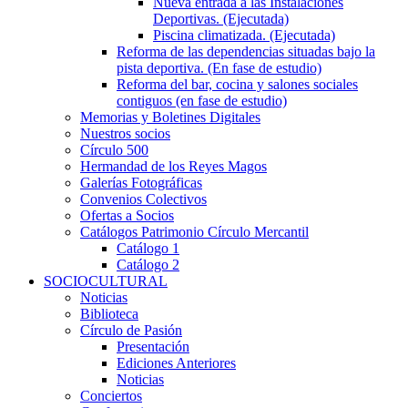
Nueva entrada a las Instalaciones
Deportivas. (Ejecutada)
Piscina climatizada. (Ejecutada)
Reforma de las dependencias situadas bajo la
pista deportiva. (En fase de estudio)
Reforma del bar, cocina y salones sociales
contiguos (en fase de estudio)
Memorias y Boletines Digitales
Nuestros socios
Círculo 500
Hermandad de los Reyes Magos
Galerías Fotográficas
Convenios Colectivos
Ofertas a Socios
Catálogos Patrimonio Círculo Mercantil
Catálogo 1
Catálogo 2
SOCIOCULTURAL
Noticias
Biblioteca
Círculo de Pasión
Presentación
Ediciones Anteriores
Noticias
Conciertos