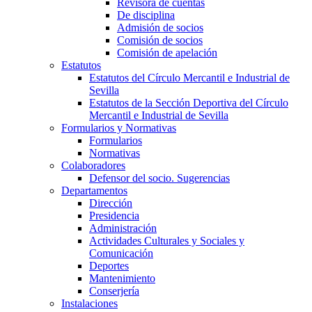
Revisora de cuentas
De disciplina
Admisión de socios
Comisión de socios
Comisión de apelación
Estatutos
Estatutos del Círculo Mercantil e Industrial de
Sevilla
Estatutos de la Sección Deportiva del Círculo
Mercantil e Industrial de Sevilla
Formularios y Normativas
Formularios
Normativas
Colaboradores
Defensor del socio. Sugerencias
Departamentos
Dirección
Presidencia
Administración
Actividades Culturales y Sociales y
Comunicación
Deportes
Mantenimiento
Conserjería
Instalaciones