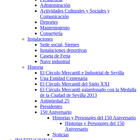
Administración
Actividades Culturales y Sociales y
Comunicación
Deportes
Mantenimiento
Conserjería
Instalaciones
Sede social, Sierpes
Instalaciones deportivas
Caseta de Feria
Nave industrial
Historia
El Círculo Mercantil e Industrial de Sevilla
Una Entidad Centenaria
El Círculo Mercantil del Siglo XXI
El Círculo Mercantil galardonado con la Medalla
de la Ciudad de Sevilla 2013
Antigüedad 25
Presidentes
150 Aniversario
Historias y Personajes del 150 Aniversario
Historias y Personajes del 150
Aniversario
Noticias