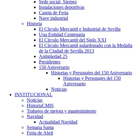
Sede social, Sierpes
Instalaciones deportivas
Caseta de Feria
Nave industrial
Historia
El Círculo Mercantil e Industrial de Sevilla
Una Entidad Centenaria
El Círculo Mercantil del Siglo XXI
El Círculo Mercantil galardonado con la Medalla
de la Ciudad de Sevilla 2013
Antigüedad 25
Presidentes
150 Aniversario
Historias y Personajes del 150 Aniversario
Historias y Personajes del 150
Aniversario
Noticias
INSTITUCIONAL
Noticias
HistoriaCMIS
Trabajos de mejora y mantenimiento
Navidad
Actualidad Navidad
Semana Santa
Feria de Abril