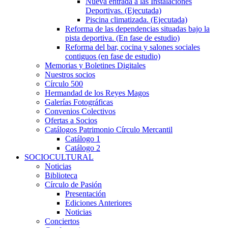
Nueva entrada a las Instalaciones
Deportivas. (Ejecutada)
Piscina climatizada. (Ejecutada)
Reforma de las dependencias situadas bajo la
pista deportiva. (En fase de estudio)
Reforma del bar, cocina y salones sociales
contiguos (en fase de estudio)
Memorias y Boletines Digitales
Nuestros socios
Círculo 500
Hermandad de los Reyes Magos
Galerías Fotográficas
Convenios Colectivos
Ofertas a Socios
Catálogos Patrimonio Círculo Mercantil
Catálogo 1
Catálogo 2
SOCIOCULTURAL
Noticias
Biblioteca
Círculo de Pasión
Presentación
Ediciones Anteriores
Noticias
Conciertos