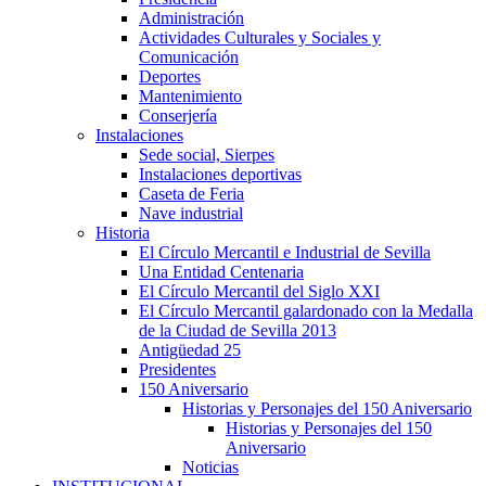
Administración
Actividades Culturales y Sociales y
Comunicación
Deportes
Mantenimiento
Conserjería
Instalaciones
Sede social, Sierpes
Instalaciones deportivas
Caseta de Feria
Nave industrial
Historia
El Círculo Mercantil e Industrial de Sevilla
Una Entidad Centenaria
El Círculo Mercantil del Siglo XXI
El Círculo Mercantil galardonado con la Medalla
de la Ciudad de Sevilla 2013
Antigüedad 25
Presidentes
150 Aniversario
Historias y Personajes del 150 Aniversario
Historias y Personajes del 150
Aniversario
Noticias