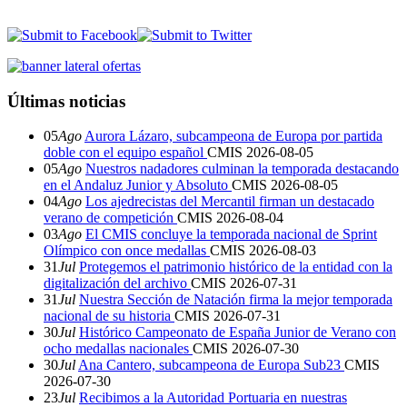
Últimas noticias
05
Ago
Aurora Lázaro, subcampeona de Europa por partida
doble con el equipo español
CMIS
2026-08-05
05
Ago
Nuestros nadadores culminan la temporada destacando
en el Andaluz Junior y Absoluto
CMIS
2026-08-05
04
Ago
Los ajedrecistas del Mercantil firman un destacado
verano de competición
CMIS
2026-08-04
03
Ago
El CMIS concluye la temporada nacional de Sprint
Olímpico con once medallas
CMIS
2026-08-03
31
Jul
Protegemos el patrimonio histórico de la entidad con la
digitalización del archivo
CMIS
2026-07-31
31
Jul
Nuestra Sección de Natación firma la mejor temporada
nacional de su historia
CMIS
2026-07-31
30
Jul
Histórico Campeonato de España Junior de Verano con
ocho medallas nacionales
CMIS
2026-07-30
30
Jul
Ana Cantero, subcampeona de Europa Sub23
CMIS
2026-07-30
23
Jul
Recibimos a la Autoridad Portuaria en nuestras