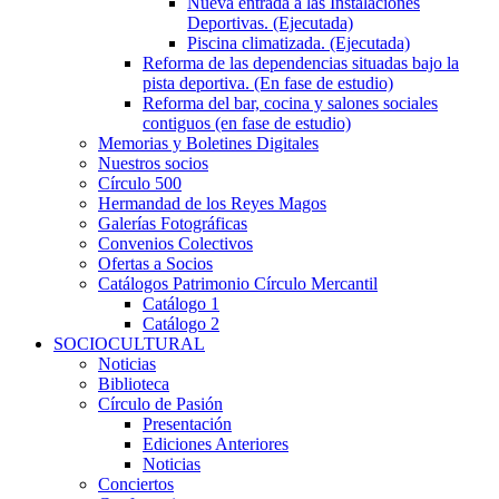
Nueva entrada a las Instalaciones
Deportivas. (Ejecutada)
Piscina climatizada. (Ejecutada)
Reforma de las dependencias situadas bajo la
pista deportiva. (En fase de estudio)
Reforma del bar, cocina y salones sociales
contiguos (en fase de estudio)
Memorias y Boletines Digitales
Nuestros socios
Círculo 500
Hermandad de los Reyes Magos
Galerías Fotográficas
Convenios Colectivos
Ofertas a Socios
Catálogos Patrimonio Círculo Mercantil
Catálogo 1
Catálogo 2
SOCIOCULTURAL
Noticias
Biblioteca
Círculo de Pasión
Presentación
Ediciones Anteriores
Noticias
Conciertos