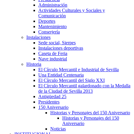
Administración
Actividades Culturales y Sociales y
Comunicación
Deportes
Mantenimiento
Conserjería
Instalaciones
Sede social, Sierpes
Instalaciones deportivas
Caseta de Feria
Nave industrial
Historia
El Círculo Mercantil e Industrial de Sevilla
Una Entidad Centenaria
El Círculo Mercantil del Siglo XXI
El Círculo Mercantil galardonado con la Medalla
de la Ciudad de Sevilla 2013
Antigüedad 25
Presidentes
150 Aniversario
Historias y Personajes del 150 Aniversario
Historias y Personajes del 150
Aniversario
Noticias