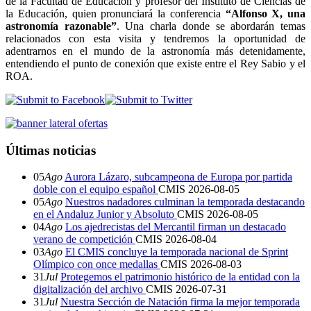
de la Facultad de Educación y profesor del Instituto de Ciencias de
la Educación, quien pronunciará la conferencia
“Alfonso X, una
astronomía razonable”
. Una charla donde se abordarán temas
relacionados con esta visita y tendremos la oportunidad de
adentrarnos en el mundo de la astronomía más detenidamente,
entendiendo el punto de conexión que existe entre el Rey Sabio y el
ROA.
Últimas noticias
05
Ago
Aurora Lázaro, subcampeona de Europa por partida
doble con el equipo español
CMIS
2026-08-05
05
Ago
Nuestros nadadores culminan la temporada destacando
en el Andaluz Junior y Absoluto
CMIS
2026-08-05
04
Ago
Los ajedrecistas del Mercantil firman un destacado
verano de competición
CMIS
2026-08-04
03
Ago
El CMIS concluye la temporada nacional de Sprint
Olímpico con once medallas
CMIS
2026-08-03
31
Jul
Protegemos el patrimonio histórico de la entidad con la
digitalización del archivo
CMIS
2026-07-31
31
Jul
Nuestra Sección de Natación firma la mejor temporada