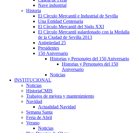
Nave industrial
Historia
El Círculo Mercantil e Industrial de Sevilla
Una Entidad Centenaria
El Círculo Mercantil del Siglo XXI
El Círculo Mercantil galardonado con la Medalla
de la Ciudad de Sevilla 2013
Antigüedad 25
Presidentes
150 Aniversario
Historias y Personajes del 150 Aniversario
Historias y Personajes del 150
Aniversario
Noticias
INSTITUCIONAL
Noticias
HistoriaCMIS
Trabajos de mejora y mantenimiento
Navidad
Actualidad Navidad
Semana Santa
Feria de Abril
Verano
Noticias