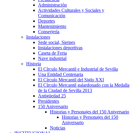
Administración
Actividades Culturales y Sociales y
Comunicación
Deportes
Mantenimiento
Conserjería
Instalaciones
Sede social, Sierpes
Instalaciones deportivas
Caseta de Feria
Nave industrial
Historia
El Círculo Mercantil e Industrial de Sevilla
Una Entidad Centenaria
El Círculo Mercantil del Siglo XXI
El Círculo Mercantil galardonado con la Medalla
de la Ciudad de Sevilla 2013
Antigüedad 25
Presidentes
150 Aniversario
Historias y Personajes del 150 Aniversario
Historias y Personajes del 150
Aniversario
Noticias