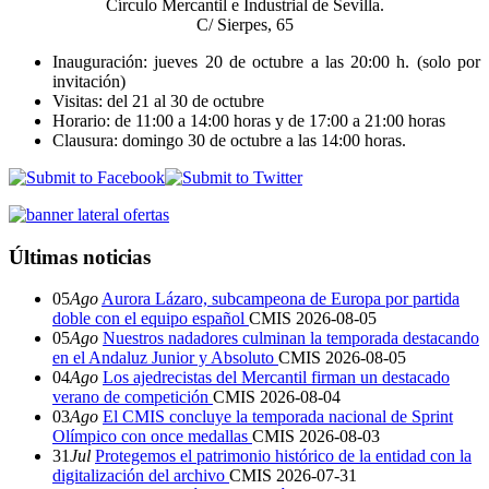
Círculo Mercantil e Industrial de Sevilla.
C/ Sierpes, 65
Inauguración: jueves 20 de octubre a las 20:00 h. (solo por
invitación)
Visitas: del 21 al 30 de octubre
Horario: de 11:00 a 14:00 horas y de 17:00 a 21:00 horas
Clausura: domingo 30 de octubre a las 14:00 horas.
Últimas noticias
05
Ago
Aurora Lázaro, subcampeona de Europa por partida
doble con el equipo español
CMIS
2026-08-05
05
Ago
Nuestros nadadores culminan la temporada destacando
en el Andaluz Junior y Absoluto
CMIS
2026-08-05
04
Ago
Los ajedrecistas del Mercantil firman un destacado
verano de competición
CMIS
2026-08-04
03
Ago
El CMIS concluye la temporada nacional de Sprint
Olímpico con once medallas
CMIS
2026-08-03
31
Jul
Protegemos el patrimonio histórico de la entidad con la
digitalización del archivo
CMIS
2026-07-31