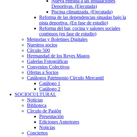
Nueva entrada a las Instalaciones
Deportivas. (Ejecutada)
Piscina climatizada. (Ejecutada)
Reforma de las dependencias situadas bajo la
pista deportiva. (En fase de estudio)
Reforma del bar, cocina y salones sociales
contiguos (en fase de estudio)
Memorias y Boletines Digitales
Nuestros socios
Círculo 500
Hermandad de los Reyes Magos
Galerías Fotográficas
Convenios Colectivos
Ofertas a Socios
Catálogos Patrimonio Círculo Mercantil
Catálogo 1
Catálogo 2
SOCIOCULTURAL
Noticias
Biblioteca
Círculo de Pasión
Presentación
Ediciones Anteriores
Noticias
Conciertos