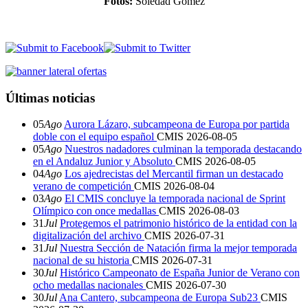
Fotos:
Soledad Gómez
Últimas noticias
05
Ago
Aurora Lázaro, subcampeona de Europa por partida
doble con el equipo español
CMIS
2026-08-05
05
Ago
Nuestros nadadores culminan la temporada destacando
en el Andaluz Junior y Absoluto
CMIS
2026-08-05
04
Ago
Los ajedrecistas del Mercantil firman un destacado
verano de competición
CMIS
2026-08-04
03
Ago
El CMIS concluye la temporada nacional de Sprint
Olímpico con once medallas
CMIS
2026-08-03
31
Jul
Protegemos el patrimonio histórico de la entidad con la
digitalización del archivo
CMIS
2026-07-31
31
Jul
Nuestra Sección de Natación firma la mejor temporada
nacional de su historia
CMIS
2026-07-31
30
Jul
Histórico Campeonato de España Junior de Verano con
ocho medallas nacionales
CMIS
2026-07-30
30
Jul
Ana Cantero, subcampeona de Europa Sub23
CMIS