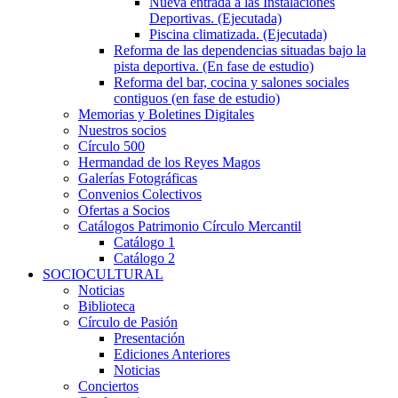
Nueva entrada a las Instalaciones
Deportivas. (Ejecutada)
Piscina climatizada. (Ejecutada)
Reforma de las dependencias situadas bajo la
pista deportiva. (En fase de estudio)
Reforma del bar, cocina y salones sociales
contiguos (en fase de estudio)
Memorias y Boletines Digitales
Nuestros socios
Círculo 500
Hermandad de los Reyes Magos
Galerías Fotográficas
Convenios Colectivos
Ofertas a Socios
Catálogos Patrimonio Círculo Mercantil
Catálogo 1
Catálogo 2
SOCIOCULTURAL
Noticias
Biblioteca
Círculo de Pasión
Presentación
Ediciones Anteriores
Noticias
Conciertos