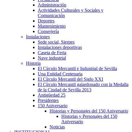
Administración
Actividades Culturales y Sociales y
Comunicación
Deportes
Mantenimiento
Conserjería
Instalaciones
Sede social, Sierpes
Instalaciones deportivas
Caseta de Feria
Nave industrial
Historia
El Círculo Mercantil e Industrial de Sevilla
Una Entidad Centenaria
El Círculo Mercantil del Siglo XXI
El Círculo Mercantil galardonado con la Medalla
de la Ciudad de Sevilla 2013
Antigüedad 25
Presidentes
150 Aniversario
Historias y Personajes del 150 Aniversario
Historias y Personajes del 150
Aniversario
Noticias