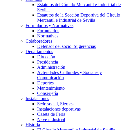
Estatutos del Círculo Mercantil e Industrial de
Sevilla
Estatutos de la Sección Deportiva del Círculo
Mercantil e Industrial de Sevilla
Formularios y Normativas
Formularios
Normativas
Colaboradores
Defensor del socio. Sugerencias
Departamentos
Dirección
Presidencia
Administración
Actividades Culturales y Sociales y
Comunicación
Deportes
Mantenimiento
Conserjería
Instalaciones
Sede social, Sierpes
Instalaciones deportivas
Caseta de Feria
Nave industrial
Historia
El Círculo Mercantil e Industrial de Sevilla