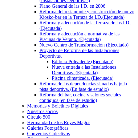
(Instalaciones Deportivas)
Plano General de las I.D. en 2006
Reforma del restaurante y construcción de nuevo
Kiosko-bar en la Terraza de I.D.(Ejecutada)
Reforma y adecuación de la Terraza de las I.D.
(Ejecutada)
Reforma y adecuación a normativa de las
Piscinas de Verano. (Ejecutada)
Nuevo Centro de Transformación (Ejecutado)
Proyecto de Reforma de las Instalaciones
Deportivas.
Edificio Polivalente (Ejecutada)
Nueva entrada a las Instalaciones
Deportivas. (Ejecutada)
Piscina climatizada. (Ejecutada)
Reforma de las dependencias situadas bajo la
pista deportiva. (En fase de estudio)
Reforma del bar, cocina y salones sociales
contiguos (en fase de estudio)
Memorias y Boletines Digitales
Nuestros socios
Círculo 500
Hermandad de los Reyes Magos
Galerías Fotográficas
Convenios Colectivos