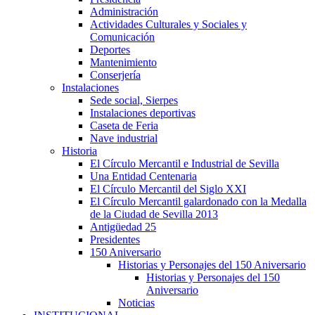
Administración
Actividades Culturales y Sociales y
Comunicación
Deportes
Mantenimiento
Conserjería
Instalaciones
Sede social, Sierpes
Instalaciones deportivas
Caseta de Feria
Nave industrial
Historia
El Círculo Mercantil e Industrial de Sevilla
Una Entidad Centenaria
El Círculo Mercantil del Siglo XXI
El Círculo Mercantil galardonado con la Medalla
de la Ciudad de Sevilla 2013
Antigüedad 25
Presidentes
150 Aniversario
Historias y Personajes del 150 Aniversario
Historias y Personajes del 150
Aniversario
Noticias