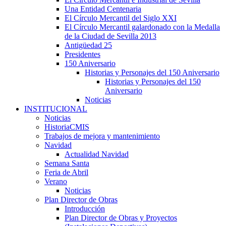
Una Entidad Centenaria
El Círculo Mercantil del Siglo XXI
El Círculo Mercantil galardonado con la Medalla
de la Ciudad de Sevilla 2013
Antigüedad 25
Presidentes
150 Aniversario
Historias y Personajes del 150 Aniversario
Historias y Personajes del 150
Aniversario
Noticias
INSTITUCIONAL
Noticias
HistoriaCMIS
Trabajos de mejora y mantenimiento
Navidad
Actualidad Navidad
Semana Santa
Feria de Abril
Verano
Noticias
Plan Director de Obras
Introducción
Plan Director de Obras y Proyectos