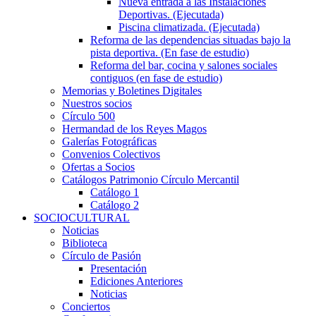
Nueva entrada a las Instalaciones
Deportivas. (Ejecutada)
Piscina climatizada. (Ejecutada)
Reforma de las dependencias situadas bajo la
pista deportiva. (En fase de estudio)
Reforma del bar, cocina y salones sociales
contiguos (en fase de estudio)
Memorias y Boletines Digitales
Nuestros socios
Círculo 500
Hermandad de los Reyes Magos
Galerías Fotográficas
Convenios Colectivos
Ofertas a Socios
Catálogos Patrimonio Círculo Mercantil
Catálogo 1
Catálogo 2
SOCIOCULTURAL
Noticias
Biblioteca
Círculo de Pasión
Presentación
Ediciones Anteriores
Noticias
Conciertos