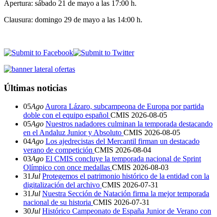
Apertura: sábado 21 de mayo a las 17:00 h.
Clausura: domingo 29 de mayo a las 14:00 h.
Últimas noticias
05
Ago
Aurora Lázaro, subcampeona de Europa por partida
doble con el equipo español
CMIS
2026-08-05
05
Ago
Nuestros nadadores culminan la temporada destacando
en el Andaluz Junior y Absoluto
CMIS
2026-08-05
04
Ago
Los ajedrecistas del Mercantil firman un destacado
verano de competición
CMIS
2026-08-04
03
Ago
El CMIS concluye la temporada nacional de Sprint
Olímpico con once medallas
CMIS
2026-08-03
31
Jul
Protegemos el patrimonio histórico de la entidad con la
digitalización del archivo
CMIS
2026-07-31
31
Jul
Nuestra Sección de Natación firma la mejor temporada
nacional de su historia
CMIS
2026-07-31
30
Jul
Histórico Campeonato de España Junior de Verano con