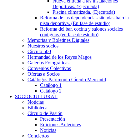
Nueva entrada a las Instalaciones
Deportivas. (Ejecutada)
Piscina climatizada. (Ejecutada)
Reforma de las dependencias situadas bajo la
pista deportiva. (En fase de estudio)
Reforma del bar, cocina y salones sociales
contiguos (en fase de estudio)
Memorias y Boletines Digitales
Nuestros socios
Círculo 500
Hermandad de los Reyes Magos
Galerías Fotográficas
Convenios Colectivos
Ofertas a Socios
Catálogos Patrimonio Círculo Mercantil
Catálogo 1
Catálogo 2
SOCIOCULTURAL
Noticias
Biblioteca
Círculo de Pasión
Presentación
Ediciones Anteriores
Noticias
Conciertos