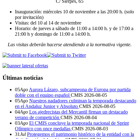
C/ Sierpes, 65
Inauguración: miércoles 10 de noviembre a las 20:00 h. (solo
por invitación)
Visitas: del 10 al 14 de noviembre
Horario: de jueves a sábado de 11:00 a 14:00 h. y de 17:00 a
21:00 h y domingo de 11:00 a 14:00 h.
Las visitas deberán hacerse atendiendo a la normativa vigente.
Últimas noticias
05
Ago
Aurora Lázaro, subcampeona de Europa por partida
doble con el equipo español
CMIS
2026-08-05
05
Ago
Nuestros nadadores culminan la temporada destacando
en el Andaluz Junior y Absoluto
CMIS
2026-08-05
04
Ago
Los ajedrecistas del Mercantil firman un destacado
verano de competición
CMIS
2026-08-04
03
Ago
El CMIS concluye la temporada nacional de Sprint
Olímpico con once medallas
CMIS
2026-08-03
31
Jul
Protegemos el patrimonio histórico de la entidad con la