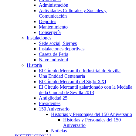
Administración
Actividades Culturales y Sociales y
Comunicación
Deportes
Mantenimiento
Conserjería
Instalaciones
Sede social, Sierpes
Instalaciones deportivas
Caseta de Feria
Nave industrial
Historia
El Círculo Mercantil e Industrial de Sevilla
Una Entidad Centenaria
El Círculo Mercantil del Siglo XXI
El Círculo Mercantil galardonado con la Medalla
de la Ciudad de Sevilla 2013
Antigüedad 25
Presidentes
150 Aniversario
Historias y Personajes del 150 Aniversario
Historias y Personajes del 150
Aniversario
Noticias