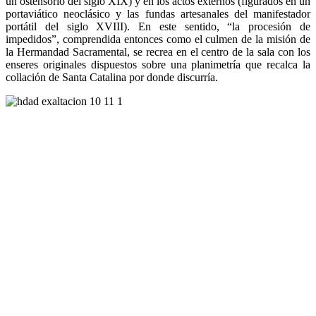
un ostensorio del siglo XIX) y en los actos externos (figurados en un
portaviático neoclásico y las fundas artesanales del manifestador
portátil del siglo XVIII). En este sentido, “la procesión de
impedidos”, comprendida entonces como el culmen de la misión de
la Hermandad Sacramental, se recrea en el centro de la sala con los
enseres originales dispuestos sobre una planimetría que recalca la
collación de Santa Catalina por donde discurría.