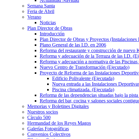
Actualidad Navidad
Semana Santa
Feria de Abril
Verano
Noticias
Plan Director de Obras
Introducción
Plan Director de Obras y Proyectos (Instalaciones
Plano General de las I.D. en 2006
Reforma del restaurante y construcción de nuevo K
Reforma y adecuación de la Terraza de las I.D. (E
Reforma y adecuación a normativa de las Piscinas 
Nuevo Centro de Transformación (Ejecutado)
Proyecto de Reforma de las Instalaciones Deportiv
Edificio Polivalente (Ejecutada)
Nueva entrada a las Instalaciones Deportivas
Piscina climatizada. (Ejecutada)
Reforma de las dependencias situadas bajo la pista 
Reforma del bar, cocina y salones sociales contiguo
Memorias y Boletines Digitales
Nuestros socios
Círculo 500
Hermandad de los Reyes Magos
Galerías Fotográficas
Convenios Colectivos