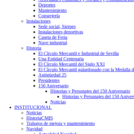
Deportes
Mantenimiento
Conserjería
Instalaciones
Sede social, Sierpes
Instalaciones deportivas
Caseta de Feria
Nave industrial
Historia
El Círculo Mercantil e Industrial de Sevilla
Una Entidad Centenaria
El Círculo Mercantil del Siglo XXI
El Círculo Mercantil galardonado con la Medalla d
Antigüedad 25
Presidentes
150 Aniversario
Historias y Personajes del 150 Aniversario
Historias y Personajes del 150 Aniver
Noticias
INSTITUCIONAL
Noticias
HistoriaCMIS
Trabajos de mejora y mantenimiento
Navidad