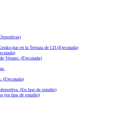
 Deportivas)
iosko-bar en la Terraza de I.D.(Ejecutada)
jecutada)
de Verano. (Ejecutada)
as.
. (Ejecutada)
deportiva. (En fase de estudio)
s (en fase de estudio)