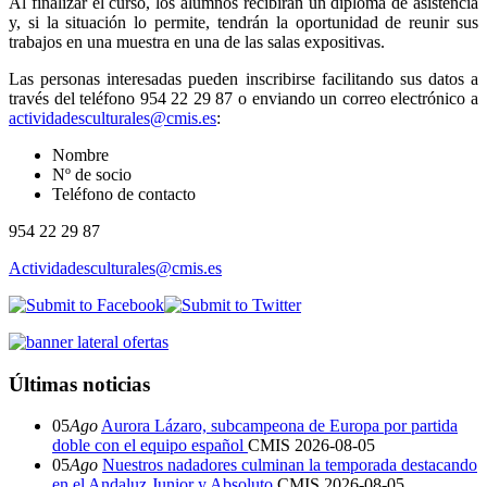
Al finalizar el curso, los alumnos recibirán un diploma de asistencia
y, si la situación lo permite, tendrán la oportunidad de reunir sus
trabajos en una muestra en una de las salas expositivas.
Las personas interesadas pueden inscribirse facilitando sus datos a
través del teléfono 954 22 29 87 o enviando un correo electrónico a
actividadesculturales@cmis.es
:
Nombre
Nº de socio
Teléfono de contacto
954 22 29 87
Actividadesculturales@cmis.es
Últimas noticias
05
Ago
Aurora Lázaro, subcampeona de Europa por partida
doble con el equipo español
CMIS
2026-08-05
05
Ago
Nuestros nadadores culminan la temporada destacando
en el Andaluz Junior y Absoluto
CMIS
2026-08-05