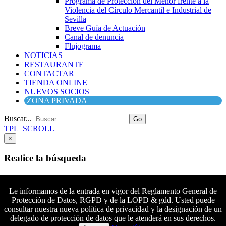
Programa de Protección del Menor frente a la
Violencia del Círculo Mercantil e Industrial de
Sevilla
Breve Guía de Actuación
Canal de denuncia
Flujograma
NOTICIAS
RESTAURANTE
CONTACTAR
TIENDA ONLINE
NUEVOS SOCIOS
ZONA PRIVADA
Buscar...
Go
TPL_SCROLL
×
Realice la búsqueda
Buscar
Buscar
Le informamos de la entrada en vigor del Reglamento General de
Protección de Datos, RGPD y de la LOPD & gdd. Usted puede
Síguenos en Facebook
consultar nuestra nueva política de privacidad y la designación de un
Síguenos en Twitter
delegado de protección de datos que le atenderá en sus derechos.
Colaboradores principales
Síguenos en YouTube