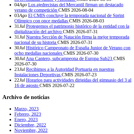
04
Ago
Los ajedrecistas del Mercantil firman un destacado
verano de competición
CMIS
2026-08-04
03
Ago
El CMIS concluye la temporada nacional de Sprint
Olímpico con once medallas
CMIS
2026-08-03
31
Jul
Protegemos el patrimonio histórico de la entidad con la
digitalización del archivo
CMIS
2026-07-31
31
Jul
Nuestra Sección de Natación firma la mejor temporada
nacional de su historia
CMIS
2026-07-31
30
Jul
Histórico Campeonato de España Junior de Verano con
ocho medallas nacionales
CMIS
2026-07-30
30
Jul
Ana Cantero, subcampeona de Europa Sub23
CMIS
2026-07-30
23
Jul
Recibimos a la Autoridad Portuaria en nuestras
Instalaciones Deportivas
CMIS
2026-07-23
22
Jul
Horarios para actividades dirigidas del gimnasio del 3 al
16 de agosto
CMIS
2026-07-22
Archivo de noticias
Marzo, 2023
Febrero, 2023
Enero, 2023
Diciembre, 2022
Noviembre, 2022