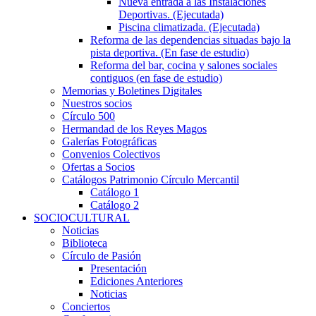
Nueva entrada a las Instalaciones
Deportivas. (Ejecutada)
Piscina climatizada. (Ejecutada)
Reforma de las dependencias situadas bajo la
pista deportiva. (En fase de estudio)
Reforma del bar, cocina y salones sociales
contiguos (en fase de estudio)
Memorias y Boletines Digitales
Nuestros socios
Círculo 500
Hermandad de los Reyes Magos
Galerías Fotográficas
Convenios Colectivos
Ofertas a Socios
Catálogos Patrimonio Círculo Mercantil
Catálogo 1
Catálogo 2
SOCIOCULTURAL
Noticias
Biblioteca
Círculo de Pasión
Presentación
Ediciones Anteriores
Noticias
Conciertos