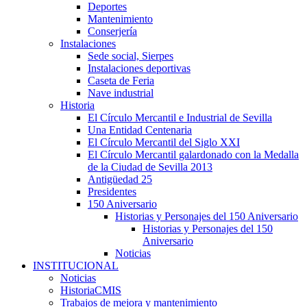
Deportes
Mantenimiento
Conserjería
Instalaciones
Sede social, Sierpes
Instalaciones deportivas
Caseta de Feria
Nave industrial
Historia
El Círculo Mercantil e Industrial de Sevilla
Una Entidad Centenaria
El Círculo Mercantil del Siglo XXI
El Círculo Mercantil galardonado con la Medalla
de la Ciudad de Sevilla 2013
Antigüedad 25
Presidentes
150 Aniversario
Historias y Personajes del 150 Aniversario
Historias y Personajes del 150
Aniversario
Noticias
INSTITUCIONAL
Noticias
HistoriaCMIS
Trabajos de mejora y mantenimiento