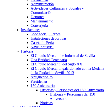
Administración
Actividades Culturales y Sociales y
Comunicación
Deportes
Mantenimiento
Conserjería
Instalaciones
Sede social, Sierpes
Instalaciones deportivas
Caseta de Feria
Nave industrial
Historia
El Círculo Mercantil e Industrial de Sevilla
Una Entidad Centenaria
El Círculo Mercantil del Siglo XXI
El Círculo Mercantil galardonado con la Medalla
de la Ciudad de Sevilla 2013
Antigüedad 25
Presidentes
150 Aniversario
Historias y Personajes del 150 Aniversario
Historias y Personajes del 150
Aniversario
Noticias