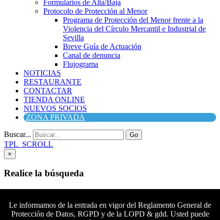
Formularios de Alta/Baja
Protocolo de Protección al Menor
Programa de Protección del Menor frente a la
Violencia del Círculo Mercantil e Industrial de
Sevilla
Breve Guía de Actuación
Canal de denuncia
Flujograma
NOTICIAS
RESTAURANTE
CONTACTAR
TIENDA ONLINE
NUEVOS SOCIOS
ZONA PRIVADA
Buscar...
Go
TPL_SCROLL
×
Realice la búsqueda
Buscar
Buscar
Le informamos de la entrada en vigor del Reglamento General de
Protección de Datos, RGPD y de la LOPD & gdd. Usted puede
Síguenos en Facebook