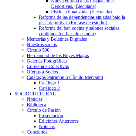
Nueva entrada a las Instalaciones
Deportivas. (Ejecutada)
Piscina climatizada. (Ejecutada)
Reforma de las dependencias situadas bajo la
pista deportiva. (En fase de estudio)
Reforma del bar, cocina y salones sociales
contiguos (en fase de estudio)
Memorias y Boletines Digitales
Nuestros socios
Círculo 500
Hermandad de los Reyes Magos
Galerías Fotográficas
Convenios Colectivos
Ofertas a Socios
Catálogos Patrimonio Círculo Mercantil
Catálogo 1
Catálogo 2
SOCIOCULTURAL
Noticias
Biblioteca
Círculo de Pasión
Presentación
Ediciones Anteriores
Noticias
Conciertos