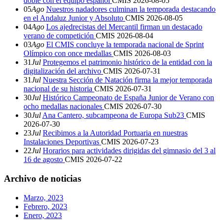
doble con el equipo español
CMIS
2026-08-05
05
Ago
Nuestros nadadores culminan la temporada destacando
en el Andaluz Junior y Absoluto
CMIS
2026-08-05
04
Ago
Los ajedrecistas del Mercantil firman un destacado
verano de competición
CMIS
2026-08-04
03
Ago
El CMIS concluye la temporada nacional de Sprint
Olímpico con once medallas
CMIS
2026-08-03
31
Jul
Protegemos el patrimonio histórico de la entidad con la
digitalización del archivo
CMIS
2026-07-31
31
Jul
Nuestra Sección de Natación firma la mejor temporada
nacional de su historia
CMIS
2026-07-31
30
Jul
Histórico Campeonato de España Junior de Verano con
ocho medallas nacionales
CMIS
2026-07-30
30
Jul
Ana Cantero, subcampeona de Europa Sub23
CMIS
2026-07-30
23
Jul
Recibimos a la Autoridad Portuaria en nuestras
Instalaciones Deportivas
CMIS
2026-07-23
22
Jul
Horarios para actividades dirigidas del gimnasio del 3 al
16 de agosto
CMIS
2026-07-22
Archivo de noticias
Marzo, 2023
Febrero, 2023
Enero, 2023