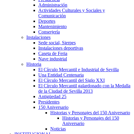
Administración
Actividades Culturales y Sociales y
Comunicación
Deportes
Mantenimiento
Conserjería
Instalaciones
Sede social, Sierpes
Instalaciones deportivas
Caseta de Feria
Nave industrial
Historia
El Círculo Mercantil e Industrial de Sevilla
Una Entidad Centenaria
El Círculo Mercantil del Siglo XXI
El Círculo Mercantil galardonado con la Medalla
de la Ciudad de Sevilla 2013
Antigüedad 25
Presidentes
150 Aniversario
Historias y Personajes del 150 Aniversario
Historias y Personajes del 150
Aniversario
Noticias