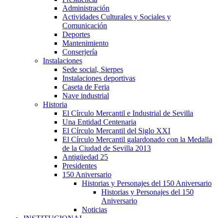
Administración
Actividades Culturales y Sociales y
Comunicación
Deportes
Mantenimiento
Conserjería
Instalaciones
Sede social, Sierpes
Instalaciones deportivas
Caseta de Feria
Nave industrial
Historia
El Círculo Mercantil e Industrial de Sevilla
Una Entidad Centenaria
El Círculo Mercantil del Siglo XXI
El Círculo Mercantil galardonado con la Medalla
de la Ciudad de Sevilla 2013
Antigüedad 25
Presidentes
150 Aniversario
Historias y Personajes del 150 Aniversario
Historias y Personajes del 150
Aniversario
Noticias