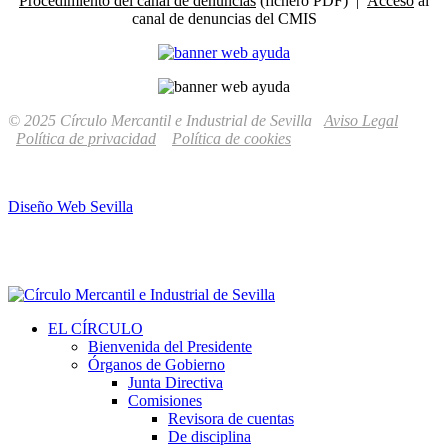
Procedimiento del canal de denuncias
(fichero PDF) |
Acceso
al
canal de denuncias del CMIS
© 2025 Círculo Mercantil e Industrial de Sevilla
Aviso Legal
Política de privacidad
Política de cookies
Diseño Web Sevilla
EL CÍRCULO
Bienvenida del Presidente
Órganos de Gobierno
Junta Directiva
Comisiones
Revisora de cuentas
De disciplina