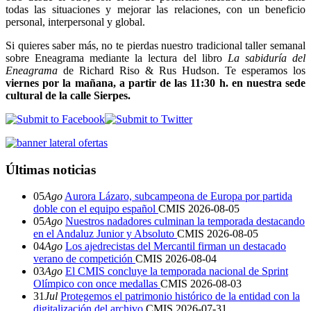
todas las situaciones y mejorar las relaciones, con un beneficio
personal, interpersonal y global.
Si quieres saber más, no te pierdas nuestro tradicional taller semanal
sobre Eneagrama mediante la lectura del libro
La sabiduría del
Eneagrama
de Richard Riso & Rus Hudson. Te esperamos los
viernes por la mañana, a partir de las 11:30 h. en nuestra sede
cultural de la calle Sierpes.
Últimas noticias
05
Ago
Aurora Lázaro, subcampeona de Europa por partida
doble con el equipo español
CMIS
2026-08-05
05
Ago
Nuestros nadadores culminan la temporada destacando
en el Andaluz Junior y Absoluto
CMIS
2026-08-05
04
Ago
Los ajedrecistas del Mercantil firman un destacado
verano de competición
CMIS
2026-08-04
03
Ago
El CMIS concluye la temporada nacional de Sprint
Olímpico con once medallas
CMIS
2026-08-03
31
Jul
Protegemos el patrimonio histórico de la entidad con la
digitalización del archivo
CMIS
2026-07-31