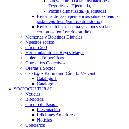
Nueva entrada a las Instalaciones
Deportivas. (Ejecutada)
Piscina climatizada. (Ejecutada)
Reforma de las dependencias situadas bajo la
pista deportiva. (En fase de estudio)
Reforma del bar, cocina y salones sociales
contiguos (en fase de estudio)
Memorias y Boletines Digitales
Nuestros socios
Círculo 500
Hermandad de los Reyes Magos
Galerías Fotográficas
Convenios Colectivos
Ofertas a Socios
Catálogos Patrimonio Círculo Mercantil
Catálogo 1
Catálogo 2
SOCIOCULTURAL
Noticias
Biblioteca
Círculo de Pasión
Presentación
Ediciones Anteriores
Noticias
Conciertos