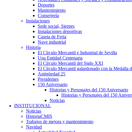
Deportes
Mantenimiento
Conserjería
Instalaciones
Sede social, Sierpes
Instalaciones deportivas
Caseta de Feria
Nave industrial
Historia
El Círculo Mercantil e Industrial de Sevilla
Una Entidad Centenaria
El Círculo Mercantil del Siglo XXI
El Círculo Mercantil galardonado con la Medalla d
Antigüedad 25
Presidentes
150 Aniversario
Historias y Personajes del 150 Aniversario
Historias y Personajes del 150 Aniver
Noticias
INSTITUCIONAL
Noticias
HistoriaCMIS
Trabajos de mejora y mantenimiento
Navidad