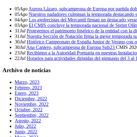
05
Ago
Aurora Lázaro, subcampeona de Europa por partida dob
05
Ago
Nuestros nadadores culminan la temporada destacando 
04
Ago
Los ajedrecistas del Mercantil firman un destacado ver
03
Ago
El CMIS concluye la temporada nacional de Sprint Olí
31
Jul
Protegemos el patrimonio histórico de la entidad con la d
31
Jul
Nuestra Sección de Natación firma la mejor temporada na
30
Jul
Histórico Campeonato de España Junior de Verano con o
30
Jul
Ana Cantero, subcampeona de Europa Sub23
CMIS
202
23
Jul
Recibimos a la Autoridad Portuaria en nuestras Instalaci
22
Jul
Horarios para actividades dirigidas del gimnasio del 3 al
Archivo de noticias
Marzo, 2023
Febrero, 2023
Enero, 2023
Diciembre, 2022
Noviembre, 2022
Octubre, 2022
Septiembre, 2022
Agosto, 2022
Julio, 2022
Junio, 2022