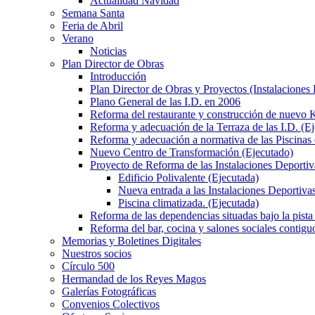
Actualidad Navidad
Semana Santa
Feria de Abril
Verano
Noticias
Plan Director de Obras
Introducción
Plan Director de Obras y Proyectos (Instalaciones
Plano General de las I.D. en 2006
Reforma del restaurante y construcción de nuevo K
Reforma y adecuación de la Terraza de las I.D. (E
Reforma y adecuación a normativa de las Piscinas 
Nuevo Centro de Transformación (Ejecutado)
Proyecto de Reforma de las Instalaciones Deportiv
Edificio Polivalente (Ejecutada)
Nueva entrada a las Instalaciones Deportivas
Piscina climatizada. (Ejecutada)
Reforma de las dependencias situadas bajo la pista 
Reforma del bar, cocina y salones sociales contiguo
Memorias y Boletines Digitales
Nuestros socios
Círculo 500
Hermandad de los Reyes Magos
Galerías Fotográficas
Convenios Colectivos