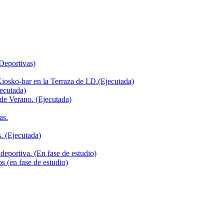
 Deportivas)
iosko-bar en la Terraza de I.D.(Ejecutada)
jecutada)
de Verano. (Ejecutada)
as.
. (Ejecutada)
deportiva. (En fase de estudio)
s (en fase de estudio)