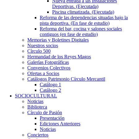
Nueva entrada a las Instalaciones
Deportivas. (Ejecutada)
Piscina climatizada. (Ejecutada)
Reforma de las dependencias situadas bajo la
pista deportiva. (En fase de estudio)
Reforma del bar, cocina y salones sociales
contiguos (en fase de estudio)
Memorias y Boletines Digitales
Nuestros socios
Círculo 500
Hermandad de los Reyes Magos
Galerías Fotográficas
Convenios Colectivos
Ofertas a Socios
Catálogos Patrimonio Círculo Mercantil
Catálogo 1
Catálogo 2
SOCIOCULTURAL
Noticias
Biblioteca
Círculo de Pasión
Presentación
Ediciones Anteriores
Noticias
Conciertos