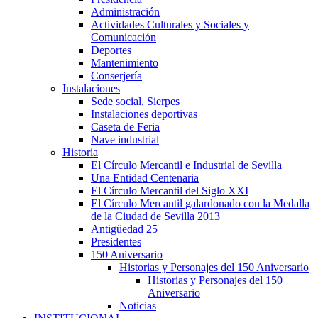
Administración
Actividades Culturales y Sociales y
Comunicación
Deportes
Mantenimiento
Conserjería
Instalaciones
Sede social, Sierpes
Instalaciones deportivas
Caseta de Feria
Nave industrial
Historia
El Círculo Mercantil e Industrial de Sevilla
Una Entidad Centenaria
El Círculo Mercantil del Siglo XXI
El Círculo Mercantil galardonado con la Medalla
de la Ciudad de Sevilla 2013
Antigüedad 25
Presidentes
150 Aniversario
Historias y Personajes del 150 Aniversario
Historias y Personajes del 150
Aniversario
Noticias