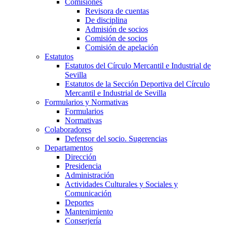
Comisiones
Revisora de cuentas
De disciplina
Admisión de socios
Comisión de socios
Comisión de apelación
Estatutos
Estatutos del Círculo Mercantil e Industrial de
Sevilla
Estatutos de la Sección Deportiva del Círculo
Mercantil e Industrial de Sevilla
Formularios y Normativas
Formularios
Normativas
Colaboradores
Defensor del socio. Sugerencias
Departamentos
Dirección
Presidencia
Administración
Actividades Culturales y Sociales y
Comunicación
Deportes
Mantenimiento
Conserjería