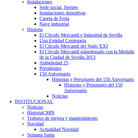
Instalaciones
Sede social, Sierpes
Instalaciones deportivas
Caseta de Feria
Nave industrial
Historia
El Círculo Mercantil e Industrial de Sevilla
Una Entidad Centenaria
El Círculo Mercantil del Siglo XXI
El Círculo Mercantil galardonado con la Medalla
de la Ciudad de Sevilla 2013
Antigüedad 25
Presidentes
150 Aniversario
Historias y Personajes del 150 Aniversario
Historias y Personajes del 150
Aniversario
Noticias
INSTITUCIONAL
Noticias
HistoriaCMIS
Trabajos de mejora y mantenimiento
Navidad
Actualidad Navidad
Semana Santa