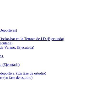
 Deportivas)
iosko-bar en la Terraza de I.D.(Ejecutada)
jecutada)
de Verano. (Ejecutada)
as.
. (Ejecutada)
deportiva. (En fase de estudio)
s (en fase de estudio)