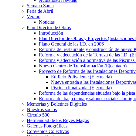
Actualidad Navidad
Semana Santa
Feria de Abril
Verano
Noticias
Plan Director de Obras
Introducción
Plan Director de Obras y Proyectos (Instalaciones
Plano General de las I.D. en 2006
Reforma del restaurante y construcción de nuevo K
Reforma y adecuación de la Terraza de las I.D. (E
Reforma y adecuación a normativa de las Piscinas 
Nuevo Centro de Transformación (Ejecutado)
Proyecto de Reforma de las Instalaciones Deportiv
Edificio Polivalente (Ejecutada)
Nueva entrada a las Instalaciones Deportivas
Piscina climatizada. (Ejecutada)
Reforma de las dependencias situadas bajo la pista 
Reforma del bar, cocina y salones sociales contiguo
Memorias y Boletines Digitales
Nuestros socios
Círculo 500
Hermandad de los Reyes Magos
Galerías Fotográficas
Convenios Colectivos