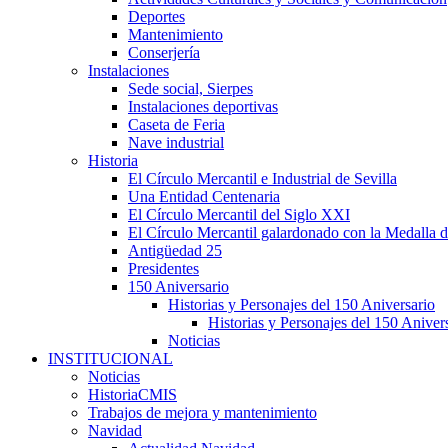
Deportes
Mantenimiento
Conserjería
Instalaciones
Sede social, Sierpes
Instalaciones deportivas
Caseta de Feria
Nave industrial
Historia
El Círculo Mercantil e Industrial de Sevilla
Una Entidad Centenaria
El Círculo Mercantil del Siglo XXI
El Círculo Mercantil galardonado con la Medalla d
Antigüedad 25
Presidentes
150 Aniversario
Historias y Personajes del 150 Aniversario
Historias y Personajes del 150 Aniver
Noticias
INSTITUCIONAL
Noticias
HistoriaCMIS
Trabajos de mejora y mantenimiento
Navidad