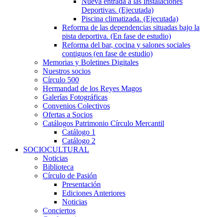
Nueva entrada a las Instalaciones
Deportivas. (Ejecutada)
Piscina climatizada. (Ejecutada)
Reforma de las dependencias situadas bajo la
pista deportiva. (En fase de estudio)
Reforma del bar, cocina y salones sociales
contiguos (en fase de estudio)
Memorias y Boletines Digitales
Nuestros socios
Círculo 500
Hermandad de los Reyes Magos
Galerías Fotográficas
Convenios Colectivos
Ofertas a Socios
Catálogos Patrimonio Círculo Mercantil
Catálogo 1
Catálogo 2
SOCIOCULTURAL
Noticias
Biblioteca
Círculo de Pasión
Presentación
Ediciones Anteriores
Noticias
Conciertos