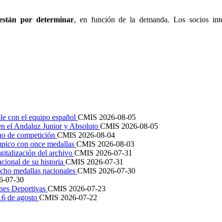
están por determinar
, en función de la demanda. Los socios int
le con el equipo español
CMIS
2026-08-05
en el Andaluz Junior y Absoluto
CMIS
2026-08-05
ano de competición
CMIS
2026-08-04
mpico con once medallas
CMIS
2026-08-03
igitalización del archivo
CMIS
2026-07-31
cional de su historia
CMIS
2026-07-31
cho medallas nacionales
CMIS
2026-07-30
6-07-30
ones Deportivas
CMIS
2026-07-23
 16 de agosto
CMIS
2026-07-22