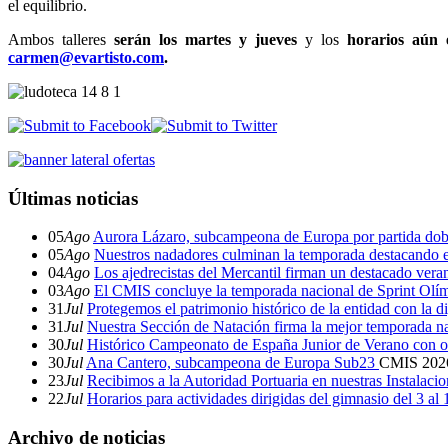
el equilibrio.
Ambos talleres
serán los martes y jueves
y los
horarios aún 
carmen@evartisto.com
.
Últimas noticias
05
Ago
Aurora Lázaro, subcampeona de Europa por partida dob
05
Ago
Nuestros nadadores culminan la temporada destacando 
04
Ago
Los ajedrecistas del Mercantil firman un destacado ver
03
Ago
El CMIS concluye la temporada nacional de Sprint Olí
31
Jul
Protegemos el patrimonio histórico de la entidad con la d
31
Jul
Nuestra Sección de Natación firma la mejor temporada na
30
Jul
Histórico Campeonato de España Junior de Verano con o
30
Jul
Ana Cantero, subcampeona de Europa Sub23
CMIS
202
23
Jul
Recibimos a la Autoridad Portuaria en nuestras Instalaci
22
Jul
Horarios para actividades dirigidas del gimnasio del 3 al
Archivo de noticias