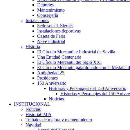
Deportes
Mantenimiento
Conserjería
Instalaciones
Sede social, Sierpes
Instalaciones deportivas
Caseta de Feria
Nave industrial
Historia
El Círculo Mercantil e Industrial de Sevilla
Una Entidad Centenaria
El Círculo Mercantil del Siglo XXI
El Círculo Mercantil galardonado con la Medalla d
Antigüedad 25
Presidentes
150 Aniversario
Historias y Personajes del 150 Aniversario
Historias y Personajes del 150 Aniver
Noticias
INSTITUCIONAL
Noticias
HistoriaCMIS
Trabajos de mejora y mantenimiento
Navidad