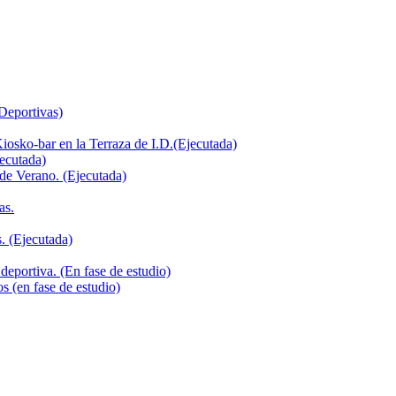
 Deportivas)
iosko-bar en la Terraza de I.D.(Ejecutada)
jecutada)
de Verano. (Ejecutada)
as.
. (Ejecutada)
deportiva. (En fase de estudio)
s (en fase de estudio)