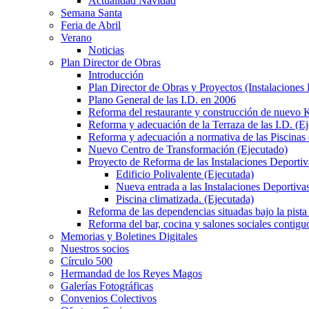
Actualidad Navidad
Semana Santa
Feria de Abril
Verano
Noticias
Plan Director de Obras
Introducción
Plan Director de Obras y Proyectos (Instalaciones
Plano General de las I.D. en 2006
Reforma del restaurante y construcción de nuevo K
Reforma y adecuación de la Terraza de las I.D. (E
Reforma y adecuación a normativa de las Piscinas 
Nuevo Centro de Transformación (Ejecutado)
Proyecto de Reforma de las Instalaciones Deportiv
Edificio Polivalente (Ejecutada)
Nueva entrada a las Instalaciones Deportivas
Piscina climatizada. (Ejecutada)
Reforma de las dependencias situadas bajo la pista 
Reforma del bar, cocina y salones sociales contiguo
Memorias y Boletines Digitales
Nuestros socios
Círculo 500
Hermandad de los Reyes Magos
Galerías Fotográficas
Convenios Colectivos