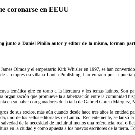
igue coronarse en EEUU
g junto a Daniel Pinilla autor y editor de la misma, forman part
ames Olmos y el empresario Kirk Whisler en 1997, se han convertido en 
e la empresa sevillana Lantia Publishing, han entrado por la puerta
o cuya temática gire en torno a la literatura y los temas latinos. S
na organización que promueve la alfabetización entre la comunidad his
ta en su haber con ganadores de la talla de Gabriel García Márquez, M
ogros de sus socios, más aún cuando desde hace tres años la entidad pa
, uno de los sellos editoriales de Lantia. Recientemente, se lanzó la 
 salvedad de la necesidad de incluir al menos una referencia, real o fict
ltura en la ciudad y como apuesta a los nuevos escritores de la tierra. 