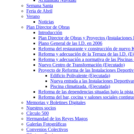
Actualidad Navidad
Semana Santa
Feria de Abril
Verano
Noticias
Plan Director de Obras
Introducción
Plan Director de Obras y Proyectos (Instalaciones
Plano General de las I.D. en 2006
Reforma del restaurante y construcción de nuevo K
Reforma y adecuación de la Terraza de las I.D. (E
Reforma y adecuación a normativa de las Piscinas 
Nuevo Centro de Transformación (Ejecutado)
Proyecto de Reforma de las Instalaciones Deportiv
Edificio Polivalente (Ejecutada)
Nueva entrada a las Instalaciones Deportivas
Piscina climatizada. (Ejecutada)
Reforma de las dependencias situadas bajo la pista 
Reforma del bar, cocina y salones sociales contiguo
Memorias y Boletines Digitales
Nuestros socios
Círculo 500
Hermandad de los Reyes Magos
Galerías Fotográficas
Convenios Colectivos