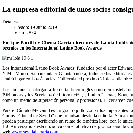
La empresa editorial de unos socios cons
Detalles
Creado: 19 Junio 2019
Visto: 2874
Enrique Parrilla y Chema García directores de Lantia Publishin
premios en los International Latino Book Awards.
Los International Latino Book Awards, fundados por el actor Edward J
Y Mr. Momo, Samarcanda y Guantanamera, todos sellos editoriales d
tendrá lugar en Los Ángeles, California, el próximo 21 de septiembre.
Los premios se otorgan a libros tanto en inglés como en castellan
Bibliotecas y los Servicios de Información) y Latino Literacy Now, u
como un medio de superación personal y profesional. El certamen cuen
Para el Círculo Mercantil es un gran orgullo contar los importantes l
Cortos “Ciudad de Sevilla” que impulsan desde la editorial Samarcanda
pueden participar escribiendo un relato de temática libre, con la única
150 Aniversario a esta iniciativa con el objetivo de promocionar la Cu
web
www.sevillaliteraria.com