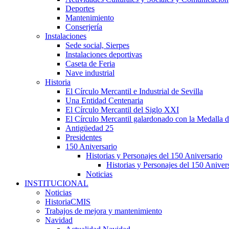
Deportes
Mantenimiento
Conserjería
Instalaciones
Sede social, Sierpes
Instalaciones deportivas
Caseta de Feria
Nave industrial
Historia
El Círculo Mercantil e Industrial de Sevilla
Una Entidad Centenaria
El Círculo Mercantil del Siglo XXI
El Círculo Mercantil galardonado con la Medalla d
Antigüedad 25
Presidentes
150 Aniversario
Historias y Personajes del 150 Aniversario
Historias y Personajes del 150 Aniver
Noticias
INSTITUCIONAL
Noticias
HistoriaCMIS
Trabajos de mejora y mantenimiento
Navidad