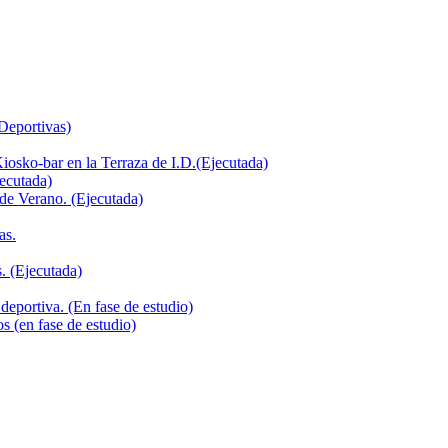
 Deportivas)
iosko-bar en la Terraza de I.D.(Ejecutada)
jecutada)
de Verano. (Ejecutada)
as.
. (Ejecutada)
deportiva. (En fase de estudio)
s (en fase de estudio)