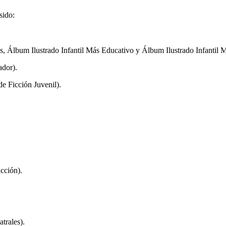
sido:
s, Álbum Ilustrado Infantil Más Educativo y Álbum Ilustrado Infantil M
ador).
de Ficción Juvenil).
icción).
trales).