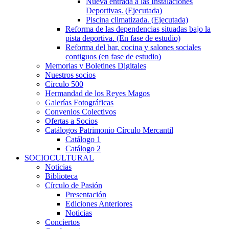
Nueva entrada a las Instalaciones
Deportivas. (Ejecutada)
Piscina climatizada. (Ejecutada)
Reforma de las dependencias situadas bajo la
pista deportiva. (En fase de estudio)
Reforma del bar, cocina y salones sociales
contiguos (en fase de estudio)
Memorias y Boletines Digitales
Nuestros socios
Círculo 500
Hermandad de los Reyes Magos
Galerías Fotográficas
Convenios Colectivos
Ofertas a Socios
Catálogos Patrimonio Círculo Mercantil
Catálogo 1
Catálogo 2
SOCIOCULTURAL
Noticias
Biblioteca
Círculo de Pasión
Presentación
Ediciones Anteriores
Noticias
Conciertos