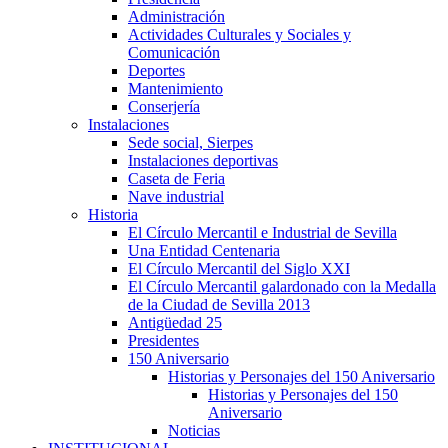
Administración
Actividades Culturales y Sociales y
Comunicación
Deportes
Mantenimiento
Conserjería
Instalaciones
Sede social, Sierpes
Instalaciones deportivas
Caseta de Feria
Nave industrial
Historia
El Círculo Mercantil e Industrial de Sevilla
Una Entidad Centenaria
El Círculo Mercantil del Siglo XXI
El Círculo Mercantil galardonado con la Medalla
de la Ciudad de Sevilla 2013
Antigüedad 25
Presidentes
150 Aniversario
Historias y Personajes del 150 Aniversario
Historias y Personajes del 150
Aniversario
Noticias