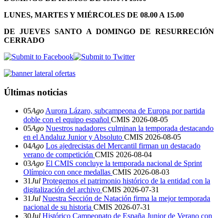
LUNES, MARTES Y MIÉRCOLES DE 08.00 A 15.00
DE JUEVES SANTO A DOMINGO DE RESURRECIÓN
CERRADO
Últimas noticias
05
Ago
Aurora Lázaro, subcampeona de Europa por partida
doble con el equipo español
CMIS
2026-08-05
05
Ago
Nuestros nadadores culminan la temporada destacando
en el Andaluz Junior y Absoluto
CMIS
2026-08-05
04
Ago
Los ajedrecistas del Mercantil firman un destacado
verano de competición
CMIS
2026-08-04
03
Ago
El CMIS concluye la temporada nacional de Sprint
Olímpico con once medallas
CMIS
2026-08-03
31
Jul
Protegemos el patrimonio histórico de la entidad con la
digitalización del archivo
CMIS
2026-07-31
31
Jul
Nuestra Sección de Natación firma la mejor temporada
nacional de su historia
CMIS
2026-07-31
30
Jul
Histórico Campeonato de España Junior de Verano con